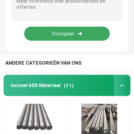
Het Staal van de nikkellegering
Monel-legering 400
Monellegering K500
ANDERE CATEGORIEËN VAN ONS
De Toebehoren van het vrachtwagenlichaam
Inconel 600 Materiaal
(11)
T-handgreepvergrendeling
Zwaar uitgevoerde riemscharnier
De Deurklink van de vrachtwagenaanhangwagen