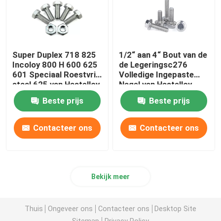
Super Duplex 718 825
1/2“ aan 4“ Bout van de
Incoloy 800 H 600 625
de Legeringsc276
601 Speciaal Roestvrij
Volledige Ingepaste
staal 625 van Hastelloy
Nagel van Hastelloy
C276 F468AC-Zware
904L de Speciale
Beste prijs
Beste prijs
Hexuitdraai
Contacteer ons
Contacteer ons
Bekijk meer
Thuis
Ongeveer ons
Contacteer ons
Desktop Site
Sitemap
Privacy Policy