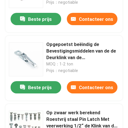
Prijs：negotiable
Beste prijs
Contacteer ons
Opgepoetst beëindig de
Bevestigingsmiddelen van de de
Deurklink van de
Vrachtwagenaanhangwagen
MOQ：1-2 ton
Prijs：negotiable
Beste prijs
Contacteer ons
Huis
Producten
Op zwaar werk berekend
Roestvrij staal Pin Latch Met
veerwerking 1/2“ de Klink van de
Ongeveer ons