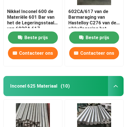
Nikkel Inconel 600 de
602CA/617 van de
Materiële 601 Bar van
Barmaraging van
het de Legeringsstaal
Hastelloy C276 van de
van 602CA 617
nikkellegering het
Etc.600 30 C276
Ronde Staal Materiële
Beste prijs
Beste prijs
Inconel 600/601
Contacteer ons
Contacteer ons
Inconel 625 Materiaal
(10)