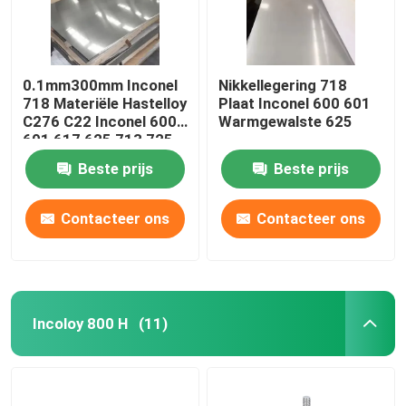
0.1mm300mm Inconel
Nikkellegering 718
718 Materiële Hastelloy
Plaat Inconel 600 601
C276 C22 Inconel 600
Warmgewalste 625
601 617 625 713 725
800 825 Monel 400
Beste prijs
Beste prijs
K500
Contacteer ons
Contacteer ons
Incoloy 800 H
(11)