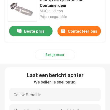
Containerdeur
MOQ：1-2 ton
Incoloy 800 H
Prijs：negotiable
Incoloy 800HT
Beste prijs
Contacteer ons
Hastelloy C 22
Bekijk meer
Hastelloy C 276
Laat een bericht achter
Hastelloy B
We bellen je snel terug!
Hastelloy B2
Hastelloy B3