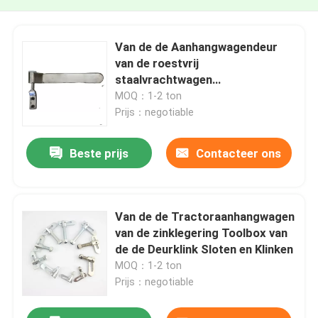
Van de de Aanhangwagendeur
van de roestvrij
staalvrachtwagen
Gegalvaniseerde Slot van de de
MOQ：1-2 ton
Klink het Zijdeur
Prijs：negotiable
Beste prijs
Contacteer ons
Van de de Tractoraanhangwagen
van de zinklegering Toolbox van
de de Deurklink Sloten en Klinken
MOQ：1-2 ton
Prijs：negotiable