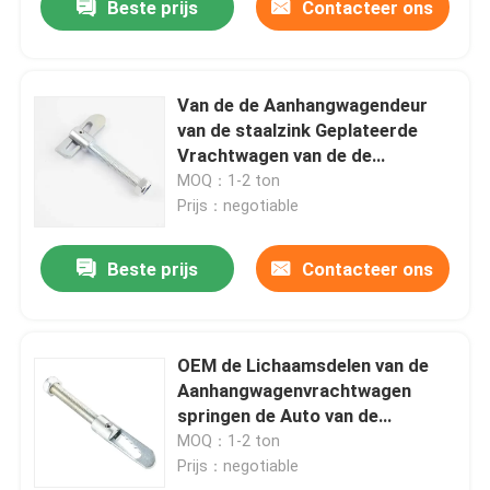
Beste prijs
Contacteer ons
Van de de Aanhangwagendeur
van de staalzink Geplateerde
Vrachtwagen van de de
Klinkvrachtwagen van het de
MOQ：1-2 ton
Deurslot Zij het
Prijs：negotiable
Voertuigvervangstukken
Beste prijs
Contacteer ons
OEM de Lichaamsdelen van de
Aanhangwagenvrachtwagen
springen de Auto van de
Boutklinken van de Deel Zijdeur
MOQ：1-2 ton
Geladen Bout Poort op
Prijs：negotiable