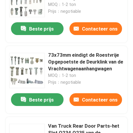
de Lentebout voor de Poort van
MOQ：1-2 ton
de Aanhangwagenvrachtwagen
Prijs：negotiable
Fabrieksreis
Beste prijs
Contacteer ons
Kwaliteitscontrole
Contacteer ons
73x73mm eindigt de Roestvrije
Opgepoetste de Deurklink van de
Vrachtwagenaanhangwagen
Inconel 600 Materiaal
MOQ：1-2 ton
Prijs：negotiable
Inconel 625 Materiaal
Beste prijs
Contacteer ons
Incoloy 800-materiaal
Van Truck Rear Door Parts-het
Inconel 718 Materiaal
Slot Q234 Q235 van de