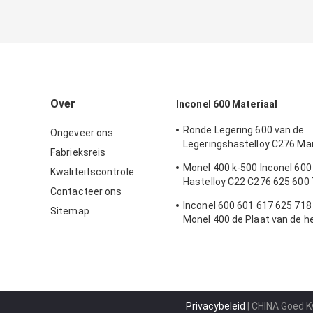
Over
Inconel 600 Materiaal
Ronde Legering 600 van de
Ongeveer ons
Legeringshastelloy C276 Ma
Fabrieksreis
het Barnikkel het Staal Mater
Monel 400 k-500 Inconel 600
Kwaliteitscontrole
600/601/602CA/617
Hastelloy C22 C276 625 600
Contacteer ons
800H 800HT 825 Plaat 925 9
Inconel 600 601 617 625 718
Sitemap
Monel 400 de Plaat van de h
Nikkellegering van C276 B3
Privacybeleid
| CHINA Goed Kw