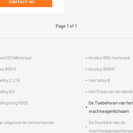
CONTACT NU
Page 1 of 1
nel 625 Materiaal
Incoloy 800-materiaal
loy 800 H
Incoloy 800HT
elloy C 276
Hastelloy B
elloy B3
Het Staal van de nikkel
llegering K500
De Toebehoren van het
vrachtwagenlichaam
r uitgevoerde riemscharnier
De Deurklink van de
vrachtwagenaanhang