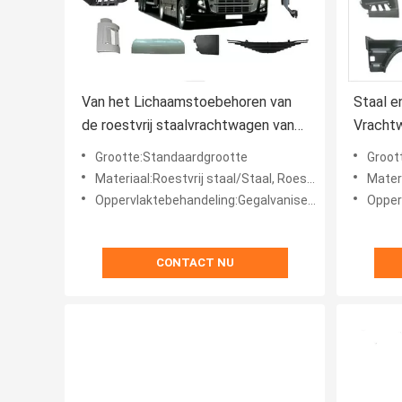
Van het Lichaamstoebehoren van
Staal e
de roestvrij staalvrachtwagen van
Vracht
het Bedrijfsvoertuigdelen de
HINO 30
Grootte:Standaardgrootte
Groot
Vrachtwagenlichaamsdelen
Dutro
Materiaal:Roestvrij staal/Staal, Roestvrij staal/Staal
Materi
Oppervlaktebehandeling:Gegalvaniseerd
Opperv
CONTACT NU