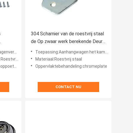
s
304 Scharnier van de roestvrij staal
de Op zwaar werk berekende Deur
voor Van Trailer Side Board
angstukken
Toepassing:Aanhangwagen het kamperen de jacht
ij staal 304
Materiaal:Roestvrij staal
ppoetsen
Oppervlaktebehandeling:chromeplate
CONTACT NU