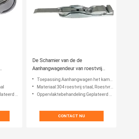
De Scharnier van de de
Aanhangwagendeur van roestvrij
tabiele
staalvan parts cargo truck
Toepassing:Aanhangwagen het kamperen de jacht
container
aal
Materiaal:304 roestvrij staal, Roestvrij staal 304
poetst zink
Oppervlaktebehandeling:Geplateerd of Opgepoetst zink
CONTACT NU