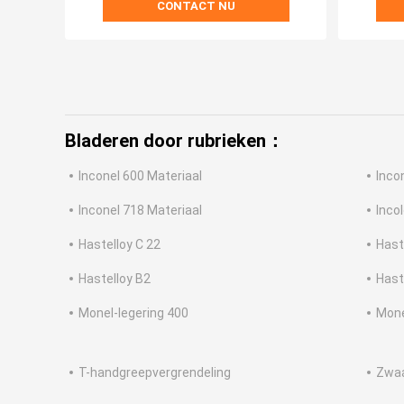
CONTACT NU
Bladeren door rubrieken：
Inconel 600 Materiaal
Inco
Inconel 718 Materiaal
Inco
Hastelloy C 22
Hast
Hastelloy B2
Hast
Monel-legering 400
Mone
T-handgreepvergrendeling
Zwaa