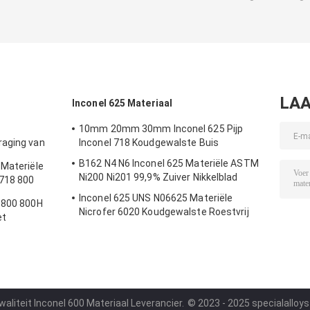
LAA
Inconel 625 Materiaal
10mm 20mm 30mm Inconel 625 Pijp
raging van
Inconel 718 Koudgewalste Buis
iële Inconel
B162 N4 N6 Inconel 625 Materiële ASTM
 Materiële
Ni200 Ni201 99,9% Zuiver Nikkelblad
 718 800
26 en Blad
Inconel 625 UNS N06625 Materiële
 800 800H
Nicrofer 6020 Koudgewalste Roestvrij
et
staalplaat
aliteit Inconel 600 Materiaal Leverancier.
© 2023 - 2025 specialalloys