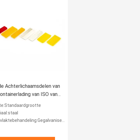
e Achterlichaamsdelen van
ontainerlading van ISO van
rslot
te:Standaardgrootte
aal:staal
laktebehandeling:Gegalvaniseerd