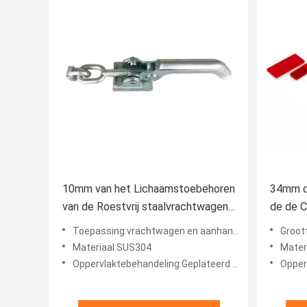
10mm van het Lichaamstoebehoren
34mm d
van de Roestvrij staalvrachtwagen
de de C
van de de Lenteklink de Bout Pools
het Deu
Toepassing:vrachtwagen en aanhangwagenlichaam
Groot
Materiaal:SUS304
Materi
Oppervlaktebehandeling:Geplateerd of Opgepoetst zink
Opperv