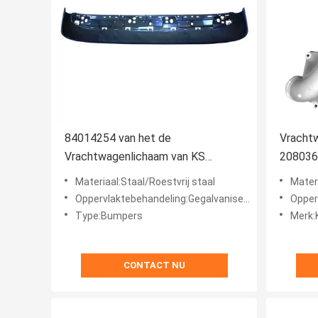
84014254 van het de
Vrachtw
Vrachtwagenlichaam van KS
208036
Europese de Toebehorenzonneklep
Materiaal:Staal/Roestvrij staal
Materi
voor Tractor voor
Oppervlaktebehandeling:Gegalvaniseerd
Opperv
Type:Bumpers
Merk:
CONTACT NU