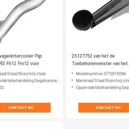
agenintercooler Pijp
25127752 van het de
92 Fh12 Fm12 voor
Toebehorenvenster van het
vrachtwagenlichaam het Ons
aal:Staal/Roestvrij staal
Modelnummer:OTS810086
Handvatoem
laktebehandeling:Gegalvaniseerd
Materiaal:Staal/Roestvrij st
KS
Oppervlaktebehandeling:Geplateerd of Opge
CONTACT NU
CONTACT NU