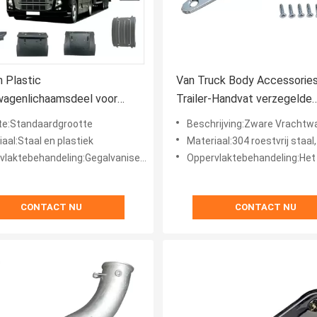
n Plastic
Van Truck Body Accessorie
wagenlichaamsdeel voor
Trailer-Handvat verzegelde
0 500 700 Waaier Profia
Scharnier
te:Standaardgrootte
Beschrijving:Zware Vrachtwagenverv
aal:Staal en plastiek
Materiaal:304 roestvrij staal, Roestvr
laktebehandeling:Gegalvaniseerd
Oppervlaktebehandeling:Het o
CONTACT NU
CONTACT NU