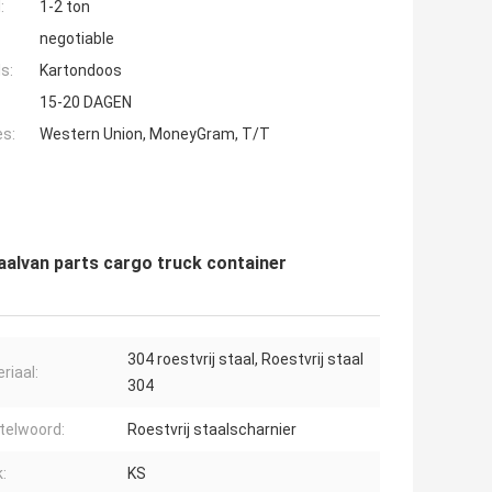
:
1-2 ton
negotiable
s:
Kartondoos
15-20 DAGEN
es:
Western Union, MoneyGram, T/T
aalvan parts cargo truck container
304 roestvrij staal, Roestvrij staal
riaal:
304
telwoord:
Roestvrij staalscharnier
:
KS