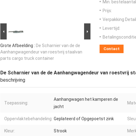
Min. bestelaantal
Prijs:
Verpakking Detail
Levertijd:
Betalingsconditi
Grote Afbeelding :
De Scharnier van de de
Contact
Aanhangwagendeur van roestvrij staalvan
parts cargo truck container
De Scharnier van de de Aanhangwagendeur van roestvrij st
beschrijving
Aanhangwagen het kamperen de
Toepassing:
Mate
jacht
Oppervlaktebehandeling:
Geplateerd of Opgepoetst zink
Sleu
Kleur:
Strook
Merk