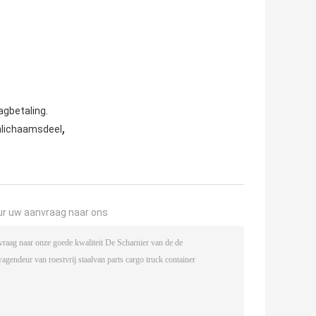
agbetaling.
,
nlichaamsdeel
ur uw aanvraag naar ons