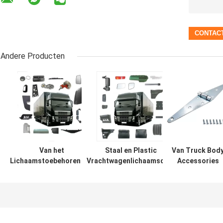
Andere Producten
Van het
Staal en Plastic
Van Truck Bod
Lichaamstoebehoren van
Vrachtwagenlichaamsdeel
Accessories
de roestvrij
voor HINO 300 500 700
Trailer-Handva
staalvrachtwagen van het
Waaier Profia Dutro
verzegelde
Bedrijfsvoertuigdelen de
Scharnier
Vrachtwagenlichaamsdelen