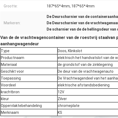
Grootte:
187*65*4mm, 187*65*4mm
De Deurscharnier van de containeraan
Markeren:
De Deurscharnier van de vrachtwagena
De scharnier van de de hellingsdeur van
Van de de vrachtwagencontainer van de roestvrij staalvan p
aanhangwagendeur
Type
Doos, Klinkslot
Productnaam
elektrisch het handvatslot van de w
Materiaal
de grondstof van de zinklegering
Geschikt voor
De deur van de vrachtwagenauto
Toepassing
De Vrachtwagendeel van het aanh
Voordeel
elektrische afstandsbediening
krachtbron
12V
kleur
Zilver
Oppervlaktebehandeling
chromeplate
Merknaam
KS