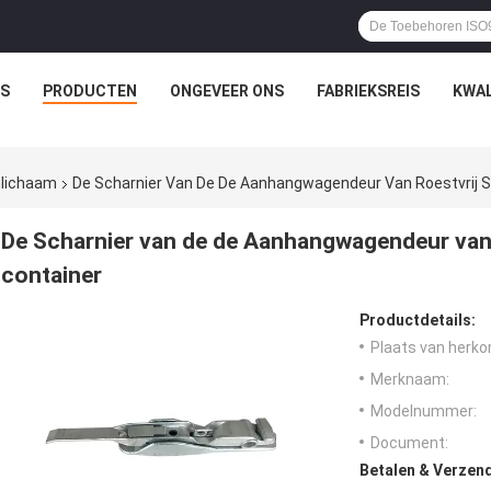
IS
PRODUCTEN
ONGEVEER ONS
FABRIEKSREIS
KWAL
nlichaam
De Scharnier Van De De Aanhangwagendeur Van Roestvrij S
De Scharnier van de de Aanhangwagendeur van r
container
Productdetails:
Plaats van herko
Merknaam:
Modelnummer:
Document:
Betalen & Verzen