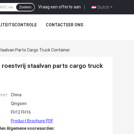
Vraag een offerte aan
|
Dutch
Zoeken
ITEITSCONTROLE
CONTACTEER ONS
taalvan Parts Cargo Truck Container
oestvrij staalvan parts cargo truck
mst:
China
Qingsen
FH12 FH16
Product Brochure PDF
den Algemene voorwaarden: