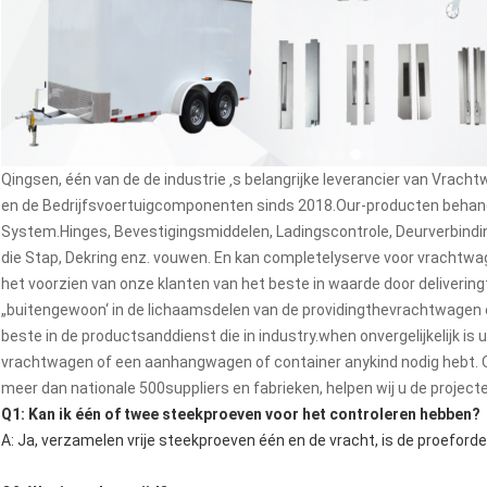
Qingsen, één van de de industrie ‚s belangrijke leverancier van Vr
en de Bedrijfsvoertuigcomponenten sinds 2018.Our-producten behand
System.Hinges, Bevestigingsmiddelen, Ladingscontrole, Deurverbinding
die Stap, Dekring enz. vouwen. En kan completelyserve voor vrachtwa
het voorzien van onze klanten van het beste in waarde door deliverin
„buitengewoon‘ in de lichaamsdelen van de providingthevrachtwagen
beste in de productsanddienst die in industry.when onvergelijkelijk is
vrachtwagen of een aanhangwagen of container anykind nodig hebt.
meer dan nationale 500suppliers en fabrieken, helpen wij u de project
Q1: Kan ik één of twee steekproeven voor het controleren hebben?
A: Ja, verzamelen vrije steekproeven één en de vracht, is de proeford