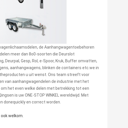
achtwagenlichaamsdelen, de Aanhangwagentoebehoren
elen meer dan 8o0-soorten die Deurslot
, Deurpal, Gesp, Rol, e-Spoor, Kruk, Buffer omvatten,
gens, aanhangwagens, blinken de containers etc.we in
gtheproducten u uit wenst. Ons team streeft voor
 en van aanhangwagendelen de industrie met het
 u om het even welke delen met betrekking tot een
 Qingsen is uw ONE-STOP WINKEL wereldwijd. Met
en donequickly en correct worden.
e ook welkom.