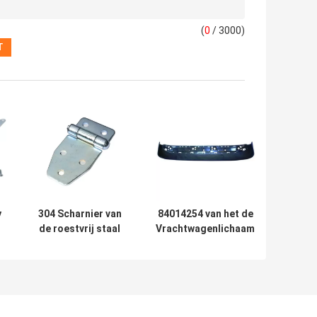
(
0
/ 3000)
y
304 Scharnier van
84014254 van het de
de roestvrij staal
Vrachtwagenlichaam
t
de Op zwaar werk
van KS Europese de
berekende Deur
Toebehorenzonneklep
voor Van Trailer
voor Tractor voor
Side Board