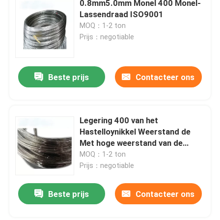
0.8mm5.0mm Monel 400 Monel-
Lassendraad ISO9001
Het Staal van de nikkellegering
MOQ：1-2 ton
Prijs：negotiable
Monel-legering 400
Beste prijs
Contacteer ons
Monellegering K500
De Toebehoren van het vrachtwagenlichaam
Legering 400 van het
Hastelloynikkel Weerstand de
Met hoge weerstand van de
T-handgreepvergrendeling
Draadcorrosie
MOQ：1-2 ton
Prijs：negotiable
Zwaar uitgevoerde riemscharnier
Beste prijs
Contacteer ons
De Deurklink van de vrachtwagenaanhangwagen