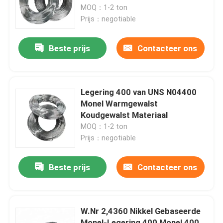
de Pijpdraad van de de Rol
MOQ：1-2 ton
Roestvrije Legering het Staal
Prijs：negotiable
Fabrieksreis
Ronde Bar
Beste prijs
Contacteer ons
Kwaliteitscontrole
Contacteer ons
Legering 400 van UNS N04400
Monel Warmgewalst
Koudgewalst Materiaal
Inconel 600 Materiaal
MOQ：1-2 ton
Prijs：negotiable
Inconel 625 Materiaal
Beste prijs
Contacteer ons
Incoloy 800-materiaal
W.Nr 2,4360 Nikkel Gebaseerde
Inconel 718 Materiaal
Monel-Legering 400 Monel 400