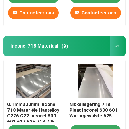
Contacteer ons
Contacteer ons
Inconel 718 Materiaal
(9)
0.1mm300mm Inconel
Nikkellegering 718
718 Materiële Hastelloy
Plaat Inconel 600 601
C276 C22 Inconel 600
Warmgewalste 625
601 617 625 713 725
800 825 Monel 400