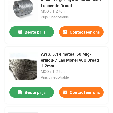
Lassende Draad
MOQ：1-2 ton
Incoloy 800 H
Prijs：negotiable
Incoloy 800HT
Beste prijs
Contacteer ons
Hastelloy C 22
AWS. 5.14 metaal 60 Mig-
ernicu-7 Las Monel 400 Draad
Hastelloy C 276
1.2mm
MOQ：1-2 ton
Hastelloy B
Prijs：negotiable
Beste prijs
Contacteer ons
Hastelloy B2
Hastelloy B3