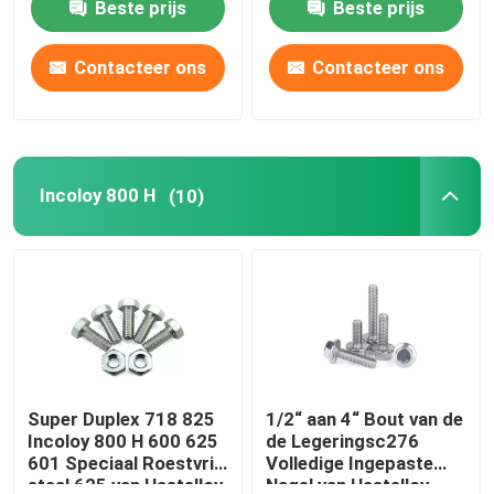
Beste prijs
Beste prijs
K500
Contacteer ons
Contacteer ons
Incoloy 800 H
(10)
Super Duplex 718 825
1/2“ aan 4“ Bout van de
Incoloy 800 H 600 625
de Legeringsc276
601 Speciaal Roestvrij
Volledige Ingepaste
staal 625 van Hastelloy
Nagel van Hastelloy