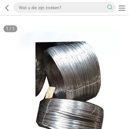
1
/
1