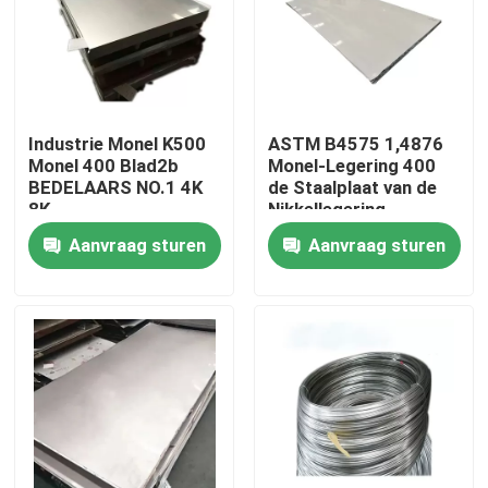
Fabrieksreis
Kwaliteitscontrole
Industrie Monel K500
ASTM B4575 1,4876
Monel 400 Blad2b
Monel-Legering 400
BEDELAARS NO.1 4K
de Staalplaat van de
Contacteer ons
8K
Nikkellegering
Aanvraag sturen
Aanvraag sturen
Inconel 600 Materiaal
Inconel 625 Materiaal
Incoloy 800-materiaal
Inconel 718 Materiaal