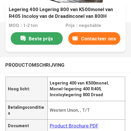
Legering 400 Legering 800 van K500monel van
R405 Incoloy van de Draadinconel van 800H
800HT 825 het Lassenwalsdraad
MOQ：1-2 ton
Prijs：negotiable
Beste prijs
Contacteer ons
PRODUCTOMSCHRIJVING
Legering 400 van K500monel
,
Hoog licht:
Monel-legering 400 R405
,
Incoloylegering 800 Draad
Betalingsconditie
Western Union, , T/T
s
Product Brochure PDF
Document