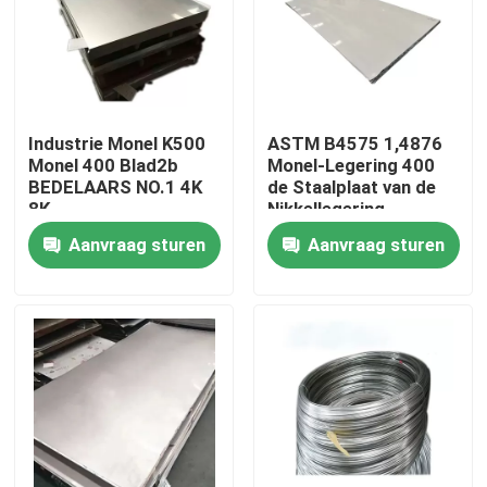
Fabrieksreis
Kwaliteitscontrole
Industrie Monel K500
ASTM B4575 1,4876
Monel 400 Blad2b
Monel-Legering 400
BEDELAARS NO.1 4K
de Staalplaat van de
Contacteer ons
8K
Nikkellegering
Aanvraag sturen
Aanvraag sturen
Inconel 600 Materiaal
Inconel 625 Materiaal
Incoloy 800-materiaal
Inconel 718 Materiaal