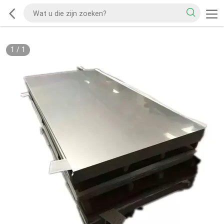
1
/
1