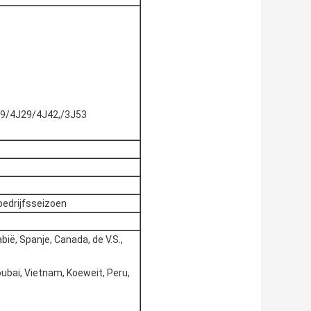
79/4J29/4J42,/3J53
bedrijfsseizoen
bië, Spanje, Canada, de V.S.,
oubai, Vietnam, Koeweit, Peru,