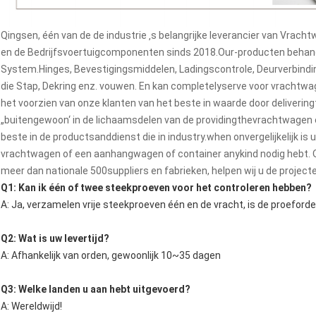
Qingsen, één van de de industrie ‚s belangrijke leverancier van Vr
en de Bedrijfsvoertuigcomponenten sinds 2018.Our-producten behand
System.Hinges, Bevestigingsmiddelen, Ladingscontrole, Deurverbinding
die Stap, Dekring enz. vouwen. En kan completelyserve voor vrachtwa
het voorzien van onze klanten van het beste in waarde door deliverin
„buitengewoon‘ in de lichaamsdelen van de providingthevrachtwagen
beste in de productsanddienst die in industry.when onvergelijkelijk is
vrachtwagen of een aanhangwagen of container anykind nodig hebt.
meer dan nationale 500suppliers en fabrieken, helpen wij u de project
Q1: Kan ik één of twee steekproeven voor het controleren hebben?
A: Ja, verzamelen vrije steekproeven één en de vracht, is de proeford
Q2: Wat is uw levertijd?
A: Afhankelijk van orden, gewoonlijk 10~35 dagen
Q3: Welke landen u aan hebt uitgevoerd?
A: Wereldwijd!