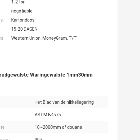
:
1-2 ton
negotiable
s:
Kartondoos
15-20 DAGEN
es:
Western Union, MoneyGram, T/T
00 Koudgewalste Warmgewalste 1mm30mm
:
Het Blad van de nikkellegering
:
ASTM B4575
te:
10~2000mm of douane
nging:
30%