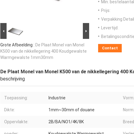
Min. bestelaantal
Prijs:
Verpakking Detail
Levertijd:
Betalingsconditi
Grote Afbeelding :
De Plaat Monel van Monel
Contact
K500 van de nikkellegering 400 Koudgewalste
Warmgewalste 1mm30mm
De Plaat Monel van Monel K500 van de nikkellegering 4
beschrijving
Toepassing:
Industrie
Vorm
Dikte:
1mm~30mm of douane
Norm
Oppervlakte:
2B/BA/NO1/4K/8K
Breed
poeder:
Koudgewalste Warmgewalst
Verle