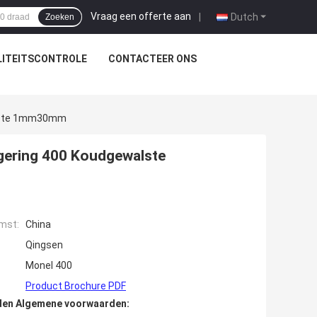
Vraag een offerte aan
|
Dutch
Zoeken
ITEITSCONTROLE
CONTACTEER ONS
walste 1mm30mm
egering 400 Koudgewalste
mst:
China
Qingsen
Monel 400
Product Brochure PDF
den Algemene voorwaarden: