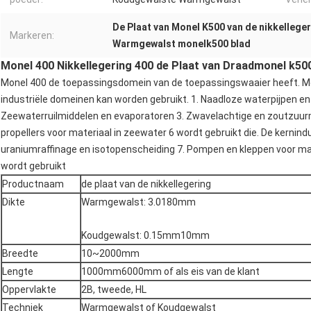
De Plaat van Monel K500 van de nikkellege
Markeren:
Warmgewalst monelk500 blad
Monel 400 Nikkellegering 400 de Plaat van Draadmonel k50
Monel 400 de toepassingsdomein van de toepassingswaaier heeft. Monel
industriële domeinen kan worden gebruikt. 1. Naadloze waterpijpen en 
Zeewaterruilmiddelen en evaporatoren 3. Zwavelachtige en zoutzuurmi
propellers voor materiaal in zeewater 6 wordt gebruikt die. De kernind
uraniumraffinage en isotopenscheiding 7. Pompen en kleppen voor mat
wordt gebruikt
Productnaam
de plaat van de nikkellegering
Dikte
Warmgewalst: 3.0180mm
Koudgewalst: 0.15mm10mm
Breedte
10~2000mm
Lengte
1000mm6000mm of als eis van de klant
Oppervlakte
2B, tweede, HL
Techniek
Warmgewalst of Koudgewalst