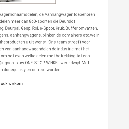
achtwagenlichaamsdelen, de Aanhangwagentoebehoren
elen meer dan 8o0-soorten die Deurslot
, Deurpal, Gesp, Rol, e-Spoor, Kruk, Buffer omvatten,
gens, aanhangwagens, blinken de containers etc.we in
gtheproducten u uit wenst. Ons team streeft voor
 en van aanhangwagendelen de industrie met het
 u om het even welke delen met betrekking tot een
 Qingsen is uw ONE-STOP WINKEL wereldwijd. Met
en donequickly en correct worden.
e ook welkom.