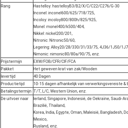
Rang
Hastelloy: hastelloyB3/B2/X/C/C22/C276/G-30
Inconel: inconel600/625/718/725,
Incoloy: incoloy800/800h/825/925,
Monel: monel400/k500/404,
Nikkel: nickel200/201,
Nitronic: Nitronic50/60,
Legering: Alloy20/28/330/31/33/75, 4J36/1J50/1J
Nimonic: nimonic80/80a/90/75, enz.
Prijstermijn
EXW/FOB/CFR/CIF/FCA
Pakket
Het geweven krat van zak/Wooden
levertijd
40 Dagen
Productietijd
10-15 dagen afhankelijk van verwerkingsvereiste & 
Betalingstermijn
T/T, L/C, Western Union, enz.
De uitvoer naar
Ierland, Singapore, Indonesië, de Oekraïne, Saudi-Ara
Brazilië, Thailand,
Korea, India, Egypte, Oman, Maleisië, Bangladesh, D
Mexico,
Rusland, enz.