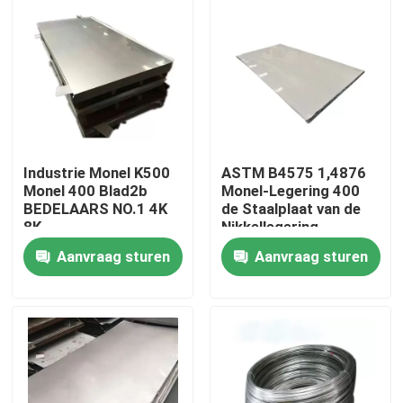
Fabrieksreis
Kwaliteitscontrole
Contacteer ons
Industrie Monel K500
ASTM B4575 1,4876
Monel 400 Blad2b
Monel-Legering 400
BEDELAARS NO.1 4K
de Staalplaat van de
Inconel 600 Materiaal
8K
Nikkellegering
Aanvraag sturen
Aanvraag sturen
Inconel 625 Materiaal
Incoloy 800-materiaal
Inconel 718 Materiaal