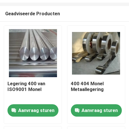
Geadviseerde Producten
Legering 400 van
400 404 Monel
ISO9001 Monel
Metaallegering
Huis
Producten
Aanvraag sturen
Aanvraag sturen
Ongeveer ons