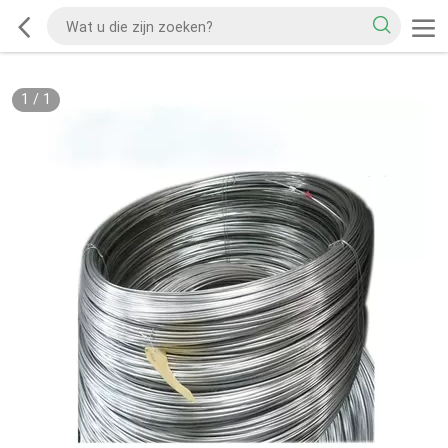
1
/
1