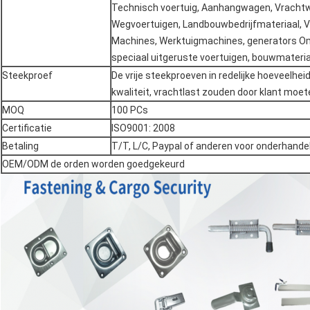
Technisch voertuig, Aanhangwagen, Vrachtw
Wegvoertuigen, Landbouwbedrijfmateriaal, Vo
Machines, Werktuigmachines, generators Om 
speciaal uitgeruste voertuigen, bouwmateria
Steekproef
De vrije steekproeven in redelijke hoeveelhei
kwaliteit, vrachtlast zouden door klant moe
MOQ
100 PCs
Certificatie
ISO9001: 2008
Betaling
T/T, L/C, Paypal of anderen voor onderhandel
OEM/ODM de orden worden goedgekeurd