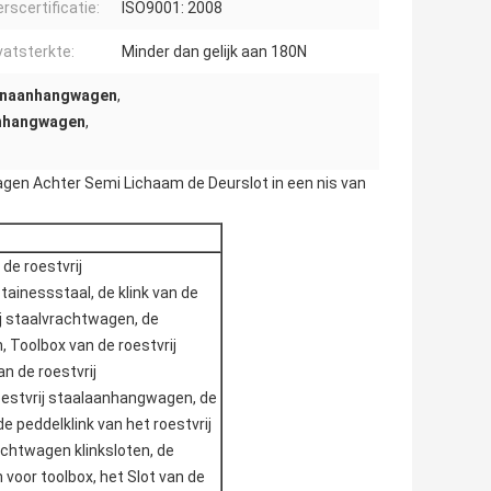
rscertificatie:
ISO9001: 2008
atsterkte:
Minder dan gelijk aan 180N
genaanhangwagen
,
anhangwagen
,
gen Achter Semi Lichaam de Deurslot in een nis van
de roestvrij
ainessstaal, de klink van de
rij staalvrachtwagen, de
, Toolbox van de roestvrij
n de roestvrij
oestvrij staalaanhangwagen, de
 de peddelklink van het roestvrij
achtwagen klinksloten, de
 voor toolbox, het Slot van de