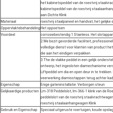
het kabinetspeddel van de roestvrij staalvra
kabinetspeddel van de roestvrij staalaanhan
aan-Dichte Klink
Materiaal
roestvrij staalpaneel en handvat, het gelijke
Oppervlaktebehandeling
Het oppoetsen
Voordeel
corrosiebestendig 1.Stainless. Het slotappar
2.We bezit gevorderde faciliteit, professionel
volledige dienst voor klanten van product het
die aan het eindigen verpakken
3.The de vlakke peddel in een gelijk-onderst
ontwerp; het ingesloten diamechanisme vers
Liftpeddel om dia en open deur in te trekken
veerwerking diamisstappen terug achter kad
Eigenschap
Enige gateninstallatie. Verborgen steun
Gelijkaardige producten
Lm-318 Peddelslot, lm-366-1 klink van de Roe
peddelslot van de roestvrij staalvrachtwage
roestvrij staalaanhangwagen Klink
Gebruik en Eigenschap
Speciaal uitgeruste voertuigen, koude opsla