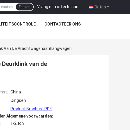
Vraag een offerte aan
|
Dutch
Zoeken
ITEITSCONTROLE
CONTACTEER ONS
link Van De Vrachtwagenaanhangwagen
 Deurklink van de
mst:
China
Qingsen
Product Brochure PDF
den Algemene voorwaarden:
:
1-2 ton