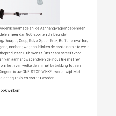
achtwagenlichaamsdelen, de Aanhangwagentoebehoren
elen meer dan 8o0-soorten die Deurslot
, Deurpal, Gesp, Rol, e-Spoor, Kruk, Buffer omvatten,
gens, aanhangwagens, blinken de containers etc.we in
gtheproducten u uit wenst. Ons team streeft voor
 en van aanhangwagendelen de industrie met het
 u om het even welke delen met betrekking tot een
 Qingsen is uw ONE-STOP WINKEL wereldwijd. Met
en donequickly en correct worden.
e ook welkom.