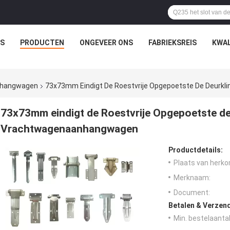
IS
PRODUCTEN
ONGEVEER ONS
FABRIEKSREIS
KWAL
anhangwagen
73x73mm Eindigt De Roestvrije Opgepoetste De Deurk
73x73mm eindigt de Roestvrije Opgepoetste de
Vrachtwagenaanhangwagen
Productdetails:
Plaats van herko
Merknaam:
Document:
Betalen & Verzen
Min. bestelaantal