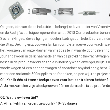
Qingsen, één van de de industrie ‚s belangrijke leverancier van Vr
en de Bedrijfsvoertuigcomponenten sinds 2018.Our-producten behand
System.Hinges, Bevestigingsmiddelen, Ladingscontrole, Deurverbinding
die Stap, Dekring enz. vouwen. En kan completelyserve voor vrachtwa
het voorzien van onze klanten van het beste in waarde door deliverin
„buitengewoon‘ in de lichaamsdelen van de providingthevrachtwagen
beste in de productsanddienst die in industry.when onvergelijkelijk is
vrachtwagen of een aanhangwagen of container anykind nodig hebt.
meer dan nationale 500suppliers en fabrieken, helpen wij u de project
Q1: Kan ik één of twee steekproeven voor het controleren hebben?
A: Ja, verzamelen vrije steekproeven één en de vracht, is de proeford
Q2: Wat is uw levertijd?
A: Afhankelijk van orden, gewoonlijk 10~35 dagen