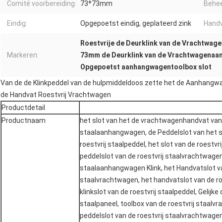
Comité voorbereiding:
73*73mm
Behee
Eindig:
Opgepoetst eindig, geplateerd zink
Handv
Roestvrije de Deurklink van de Vrachtwa
Markeren:
73mm de Deurklink van de Vrachtwagena
Opgepoetst aanhangwagentoolbox slot
Van de de Klinkpeddel van de hulpmiddeldoos zette het de Aanhangwa
de Handvat Roestvrij Vrachtwagen
Productdetail
Productnaam
het slot van het de vrachtwagenhandvat van 
staalaanhangwagen, de Peddelslot van het st
roestvrij staalpeddel, het slot van de roestv
peddelslot van de roestvrij staalvrachtwagen
staalaanhangwagen Klink, het Handvatslot va
staalvrachtwagen, het handvatslot van de r
klinkslot van de roestvrij staalpeddel, Gelijke
staalpaneel, toolbox van de roestvrij staalvr
peddelslot van de roestvrij staalvrachtwagen