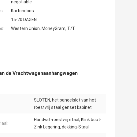
negotiable
s:
Kartondoos
15-20 DAGEN
es:
Western Union, MoneyGram, T/T
 van de Vrachtwagenaanhangwagen
SLOTEN, het paneelslot van het
roestvrij staal genset kabinet
Handvat-roestvrij staal, Klink bout-
iaal:
Zink Legering, dekking-Staal