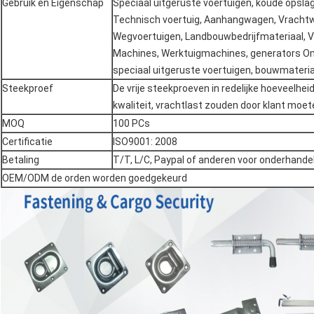
Gebruik en Eigenschap
Speciaal uitgeruste voertuigen, koude opsla
Technisch voertuig, Aanhangwagen, Vrachtw
Wegvoertuigen, Landbouwbedrijfmateriaal, Vo
Machines, Werktuigmachines, generators Om 
speciaal uitgeruste voertuigen, bouwmateria
Steekproef
De vrije steekproeven in redelijke hoeveelhei
kwaliteit, vrachtlast zouden door klant moe
MOQ
100 PCs
Certificatie
ISO9001: 2008
Betaling
T/T, L/C, Paypal of anderen voor onderhandel
OEM/ODM de orden worden goedgekeurd