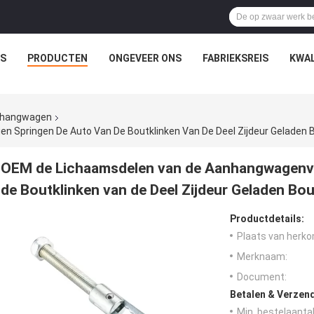
IS
PRODUCTEN
ONGEVEER ONS
FABRIEKSREIS
KWAL
anhangwagen
Springen De Auto Van De Boutklinken Van De Deel Zijdeur Geladen 
OEM de Lichaamsdelen van de Aanhangwagenvr
de Boutklinken van de Deel Zijdeur Geladen Bo
Productdetails:
Plaats van herko
Merknaam:
Document:
Betalen & Verzen
Min. bestelaantal