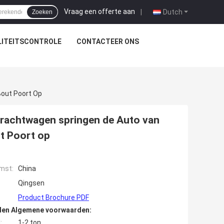
Vraag een offerte aan
|
Dutch
Zoeken
ITEITSCONTROLE
CONTACTEER ONS
Bout Poort Op
achtwagen springen de Auto van
ut Poort op
mst:
China
Qingsen
Product Brochure PDF
den Algemene voorwaarden:
:
1-2 ton