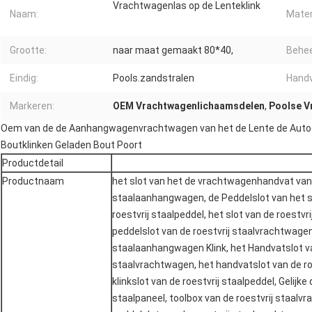
Vrachtwagenlas op de Lenteklink
Naam:
Mater
Grootte:
naar maat gemaakt 80*40,
Behee
Eindig:
Pools.zandstralen
Handv
Markeren:
OEM Vrachtwagenlichaamsdelen
,
Poolse V
Oem van de de Aanhangwagenvrachtwagen van het de Lente de Autode
Boutklinken Geladen Bout Poort
Productdetail
Productnaam
het slot van het de vrachtwagenhandvat van 
staalaanhangwagen, de Peddelslot van het st
roestvrij staalpeddel, het slot van de roestv
peddelslot van de roestvrij staalvrachtwagen
staalaanhangwagen Klink, het Handvatslot va
staalvrachtwagen, het handvatslot van de r
klinkslot van de roestvrij staalpeddel, Gelijke
staalpaneel, toolbox van de roestvrij staalvr