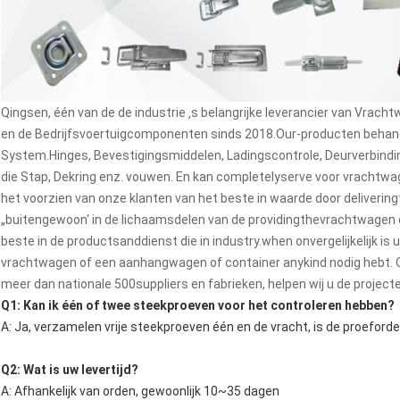
Qingsen, één van de de industrie ‚s belangrijke leverancier van Vr
en de Bedrijfsvoertuigcomponenten sinds 2018.Our-producten behand
System.Hinges, Bevestigingsmiddelen, Ladingscontrole, Deurverbinding
die Stap, Dekring enz. vouwen. En kan completelyserve voor vrachtwa
het voorzien van onze klanten van het beste in waarde door deliverin
„buitengewoon‘ in de lichaamsdelen van de providingthevrachtwagen
beste in de productsanddienst die in industry.when onvergelijkelijk is
vrachtwagen of een aanhangwagen of container anykind nodig hebt.
meer dan nationale 500suppliers en fabrieken, helpen wij u de project
Q1: Kan ik één of twee steekproeven voor het controleren hebben?
A: Ja, verzamelen vrije steekproeven één en de vracht, is de proeford
Q2: Wat is uw levertijd?
A: Afhankelijk van orden, gewoonlijk 10~35 dagen