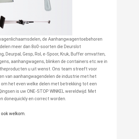
achtwagenlichaamsdelen, de Aanhangwagentoebehoren
elen meer dan 8o0-soorten die Deurslot
, Deurpal, Gesp, Rol, e-Spoor, Kruk, Buffer omvatten,
gens, aanhangwagens, blinken de containers etc.we in
gtheproducten u uit wenst. Ons team streeft voor
 en van aanhangwagendelen de industrie met het
 u om het even welke delen met betrekking tot een
 Qingsen is uw ONE-STOP WINKEL wereldwijd. Met
en donequickly en correct worden.
e ook welkom.