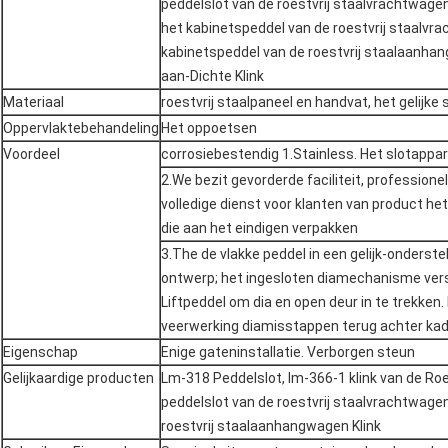
peddelslot van de roestvrij staalvrachtwagen
het kabinetspeddel van de roestvrij staalvra
kabinetspeddel van de roestvrij staalaanhan
aan-Dichte Klink
Materiaal
roestvrij staalpaneel en handvat, het gelijke
Oppervlaktebehandeling
Het oppoetsen
Voordeel
corrosiebestendig 1.Stainless. Het slotappar
2.We bezit gevorderde faciliteit, professionel
volledige dienst voor klanten van product het
die aan het eindigen verpakken
3.The de vlakke peddel in een gelijk-onderst
ontwerp; het ingesloten diamechanisme vers
Liftpeddel om dia en open deur in te trekken
veerwerking diamisstappen terug achter kad
Eigenschap
Enige gateninstallatie. Verborgen steun
Gelijkaardige producten
Lm-318 Peddelslot, lm-366-1 klink van de Roe
peddelslot van de roestvrij staalvrachtwage
roestvrij staalaanhangwagen Klink