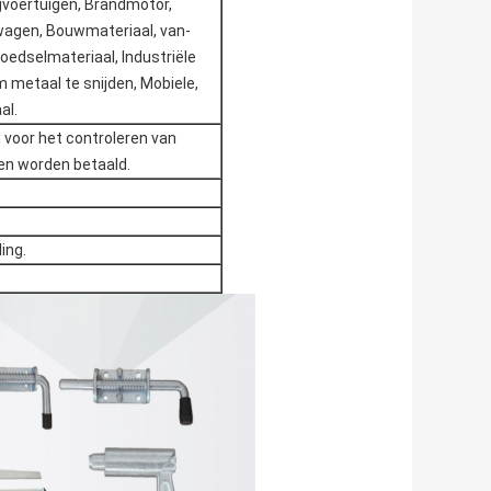
gvoertuigen, Brandmotor,
agen, Bouwmateriaal, van-
edselmateriaal, Industriële
metaal te snijden, Mobiele,
al.
d voor het controleren van
ten worden betaald.
ing.