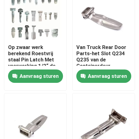
Fabrieksreis
Kwaliteitscontrole
Op zwaar werk
Van Truck Rear Door
berekend Roestvrij
Parts-het Slot Q234
Contacteer ons
staal Pin Latch Met
Q235 van de
veerwerking 1/2“ de
Containerdeur
Klink van de de
Aanvraag sturen
Aanvraag sturen
Inconel 600 Materiaal
Lentebout voor de
Poort van de
Aanhangwagenvrachtwagen
Inconel 625 Materiaal
Incoloy 800-materiaal
Inconel 718 Materiaal