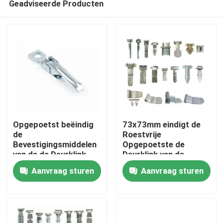
Geadviseerde Producten
Opgepoetst beëindig
73x73mm eindigt de
de
Roestvrije
Bevestigingsmiddelen
Opgepoetste de
van de de Deurklink
Deurklink van de
Huis
van de
Vrachtwagenaanhangwag
Aanvraag sturen
Aanvraag sturen
Vrachtwagenaanhangwagen
Producten
Ongeveer ons