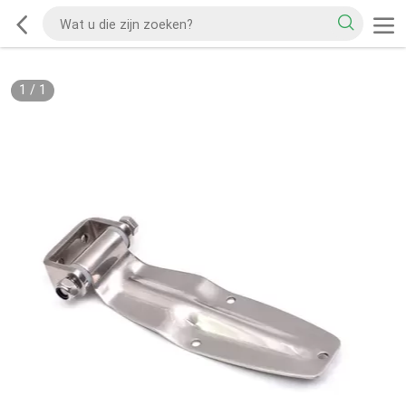
1
/
1