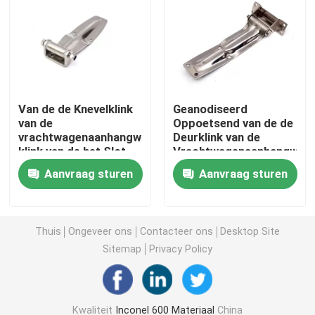
Incoloy 800 H
Incoloy 800HT
Van de de Knevelklink
Geanodiseerd
van de
Oppoetsend van de de
Hastelloy C 22
vrachtwagenaanhangwagen
Deurklink van de
klink van de het Slot
Vrachtwagenaanhangwag
de op zwaar werk
Zij de Deurslot
Hastelloy C 276
Aanvraag sturen
Aanvraag sturen
berekende knevel
Hastelloy B
Thuis
Ongeveer ons
Contacteer ons
Desktop Site
Sitemap
Privacy Policy
Hastelloy B2
Hastelloy B3
Kwaliteit
Inconel 600 Materiaal
China