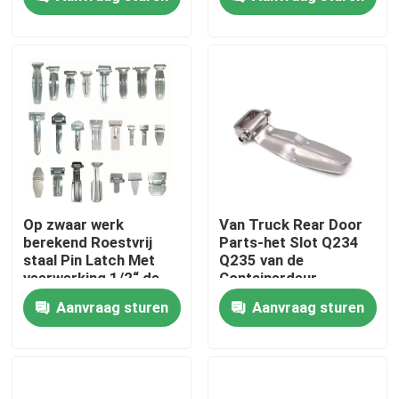
Vrachtwagenaanhangwagen
Fabrieksreis
Kwaliteitscontrole
Contacteer ons
Inconel 600 Materiaal
Op zwaar werk
Van Truck Rear Door
berekend Roestvrij
Parts-het Slot Q234
staal Pin Latch Met
Q235 van de
Inconel 625 Materiaal
veerwerking 1/2“ de
Containerdeur
Klink van de de
Aanvraag sturen
Aanvraag sturen
Lentebout voor de
Poort van de
Incoloy 800-materiaal
Aanhangwagenvrachtwagen
Inconel 718 Materiaal