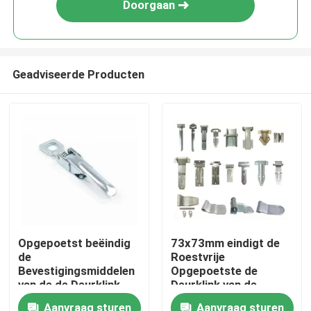
Doorgaan
Geadviseerde Producten
Huis
Opgepoetst beëindig
73x73mm eindigt de
de
Roestvrije
Producten
Bevestigingsmiddelen
Opgepoetste de
van de de Deurklink
Deurklink van de
van de
Vrachtwagenaanhangwag
Ongeveer ons
Aanvraag sturen
Aanvraag sturen