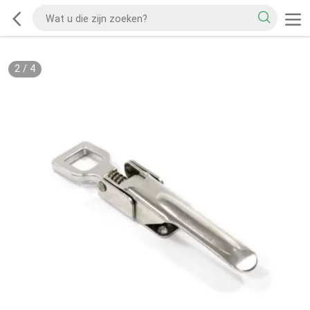
2
/
4