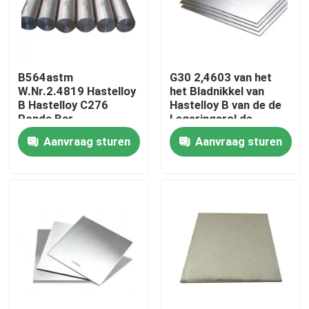
Fabrieksreis
B564astm
G30 2,4603 van het
Kwaliteitscontrole
W.Nr.2.4819 Hastelloy
het Bladnikkel van
B Hastelloy C276
Hastelloy B van de de
Ronde Bar
Legeringsrol de
Contacteer ons
Strook N10665
Aanvraag sturen
Aanvraag sturen
2,4617
Inconel 600 Materiaal
Inconel 625 Materiaal
Incoloy 800-materiaal
Inconel 718 Materiaal