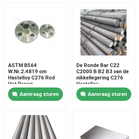
ASTM B564
De Ronde Bar C22
W.Nr.2.4819 om
C2000 B B2 B3 van de
Hastelloy C276 Rod
nikkellegering C276
Hot Drawn
Hastelloy
Aanvraag sturen
Aanvraag sturen
Huis
Producten
Ongeveer ons