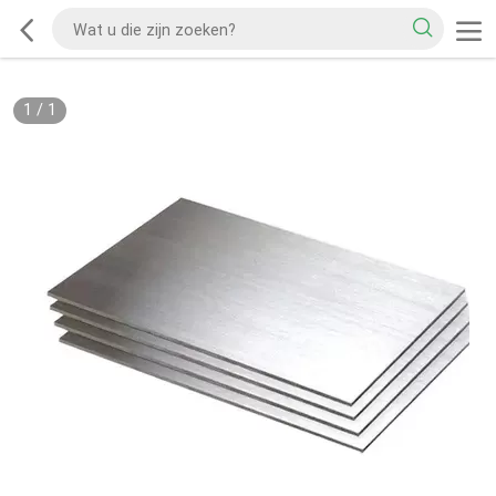
1
/
1