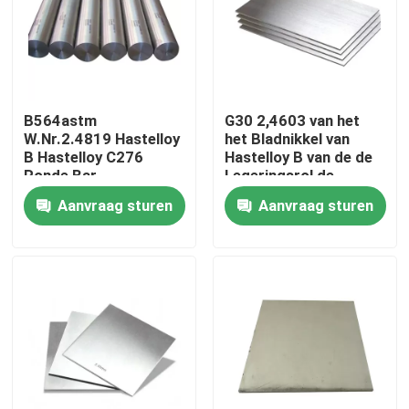
Fabrieksreis
Kwaliteitscontrole
B564astm
G30 2,4603 van het
W.Nr.2.4819 Hastelloy
het Bladnikkel van
B Hastelloy C276
Hastelloy B van de de
Contacteer ons
Ronde Bar
Legeringsrol de
Strook N10665
Aanvraag sturen
Aanvraag sturen
2,4617
Inconel 600 Materiaal
Inconel 625 Materiaal
Incoloy 800-materiaal
Inconel 718 Materiaal