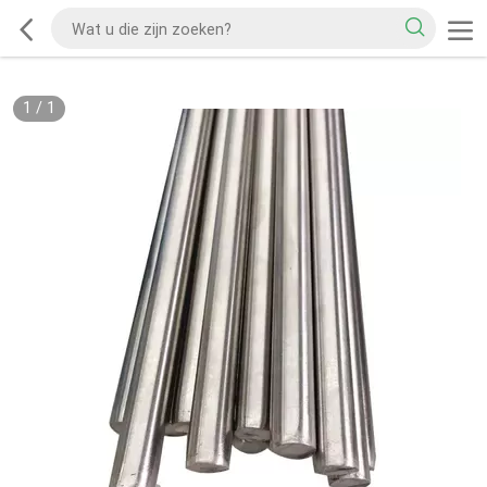
1
/
1