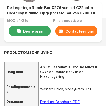
De Legerings Ronde Bar C276 van het C22astm
Hastelloy B Nikkel Opgepoetste Bar van C2000 X
van B2 B3 C4 S G35
MOQ：1-2 ton
Prijs：negotiable
Beste prijs
Contacteer ons
PRODUCTOMSCHRIJVING
ASTM Hastelloy B
,
C22 Hastelloy B
,
Hoog licht:
C276 de Ronde Bar van de
Nikkellegering
Betalingsconditie
Western Union, MoneyGram, T/T
s
Product Brochure PDF
Document