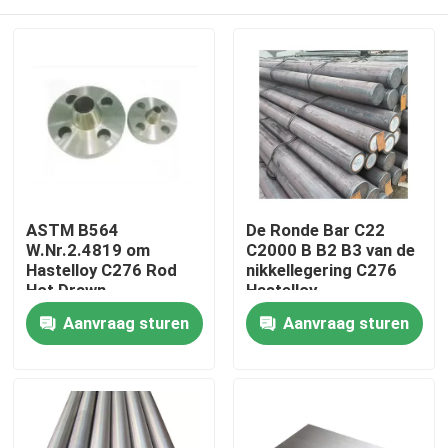
ASTM B564
De Ronde Bar C22
W.Nr.2.4819 om
C2000 B B2 B3 van de
Hastelloy C276 Rod
nikkellegering C276
Hot Drawn
Hastelloy
Huis
Aanvraag sturen
Aanvraag sturen
Producten
Ongeveer ons