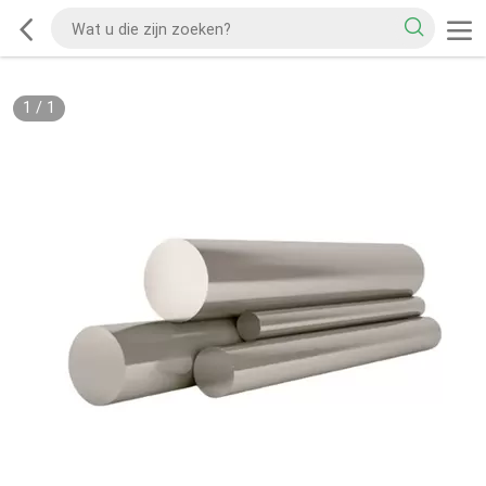
1
/
1