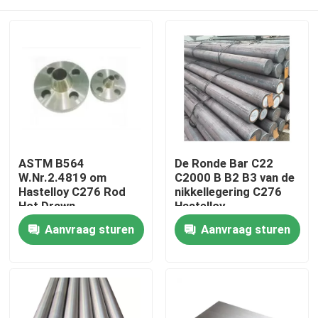
ASTM B564
De Ronde Bar C22
W.Nr.2.4819 om
C2000 B B2 B3 van de
Hastelloy C276 Rod
nikkellegering C276
Hot Drawn
Hastelloy
Huis
Aanvraag sturen
Aanvraag sturen
Producten
Ongeveer ons