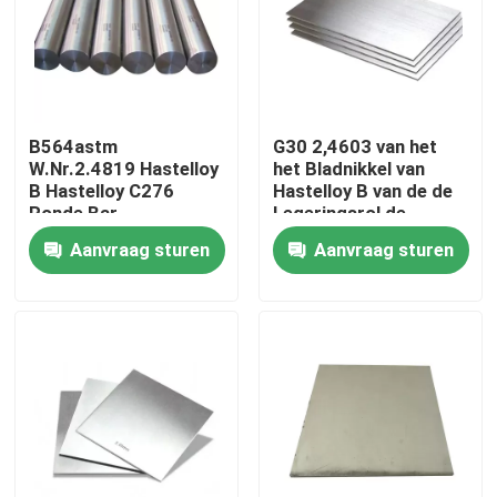
Fabrieksreis
Kwaliteitscontrole
B564astm
G30 2,4603 van het
W.Nr.2.4819 Hastelloy
het Bladnikkel van
B Hastelloy C276
Hastelloy B van de de
Contacteer ons
Ronde Bar
Legeringsrol de
Strook N10665
Aanvraag sturen
Aanvraag sturen
2,4617
Inconel 600 Materiaal
Inconel 625 Materiaal
Incoloy 800-materiaal
Inconel 718 Materiaal