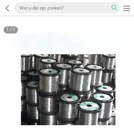
1
/
1