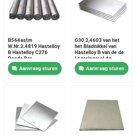
Fabrieksreis
Kwaliteitscontrole
B564astm
G30 2,4603 van het
W.Nr.2.4819 Hastelloy
het Bladnikkel van
B Hastelloy C276
Hastelloy B van de de
Contacteer ons
Ronde Bar
Legeringsrol de
Strook N10665
Aanvraag sturen
Aanvraag sturen
2,4617
Inconel 600 Materiaal
Inconel 625 Materiaal
Incoloy 800-materiaal
Inconel 718 Materiaal