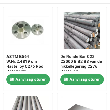
ASTM B564
De Ronde Bar C22
W.Nr.2.4819 om
C2000 B B2 B3 van de
Hastelloy C276 Rod
nikkellegering C276
Hot Drawn
Hastelloy
Huis
Aanvraag sturen
Aanvraag sturen
Producten
Ongeveer ons