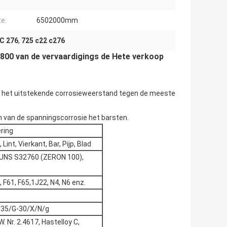
e:
6502000mm
 C 276
,
725 c22 c276
 800 van de vervaardigings de Hete verkoop
ft het uitstekende corrosieweerstand tegen de meeste
n van de spanningscorrosie het barsten.
ring
Lint, Vierkant, Bar, Pijp, Blad
 UNS S32760 (ZERON 100),
61, F65,1J22, N4, N6 enz.
-35/G-30/X/N/g
 Nr. 2.4617, Hastelloy C,