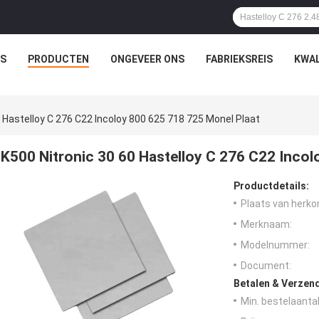
IS
PRODUCTEN
ONGEVEER ONS
FABRIEKSREIS
KWAL
0 Hastelloy C 276 C22 Incoloy 800 625 718 725 Monel Plaat
K500 Nitronic 30 60 Hastelloy C 276 C22 Incol
Productdetails:
Plaats van herko
Merknaam:
Modelnummer:
Document:
Betalen & Verzen
Min. bestelaantal