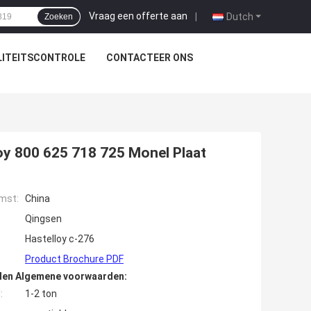
Vraag een offerte aan
|
Dutch
Zoeken
ITEITSCONTROLE
CONTACTEER ONS
oy 800 625 718 725 Monel Plaat
mst:
China
Qingsen
Hastelloy c-276
Product Brochure PDF
den Algemene voorwaarden:
:
1-2 ton