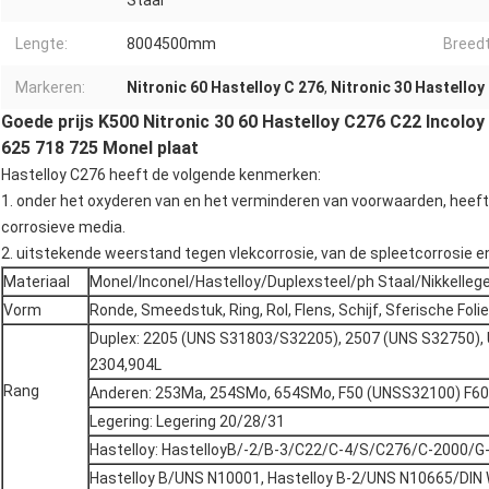
Staal
Lengte:
8004500mm
Breedt
Markeren:
Nitronic 60 Hastelloy C 276
,
Nitronic 30 Hastelloy
Goede prijs K500 Nitronic 30 60 Hastelloy C276 C22 Incoloy
625 718 725 Monel plaat
Hastelloy C276 heeft de volgende kenmerken:
1. onder het oxyderen van en het verminderen van voorwaarden, hee
corrosieve media.
2. uitstekende weerstand tegen vlekcorrosie, van de spleetcorrosie e
Materiaal
Monel/Inconel/Hastelloy/Duplexsteel/ph Staal/Nikkellege
Vorm
Ronde, Smeedstuk, Ring, Rol, Flens, Schijf, Sferische Folie, 
Duplex: 2205 (UNS S31803/S32205), 2507 (UNS S32750),
2304,904L
Rang
Anderen: 253Ma, 254SMo, 654SMo, F50 (UNSS32100) F60, F
Legering: Legering 20/28/31
Hastelloy: HastelloyB/-2/B-3/C22/C-4/S/C276/C-2000/G
Hastelloy B/UNS N10001, Hastelloy B-2/UNS N10665/DIN W.