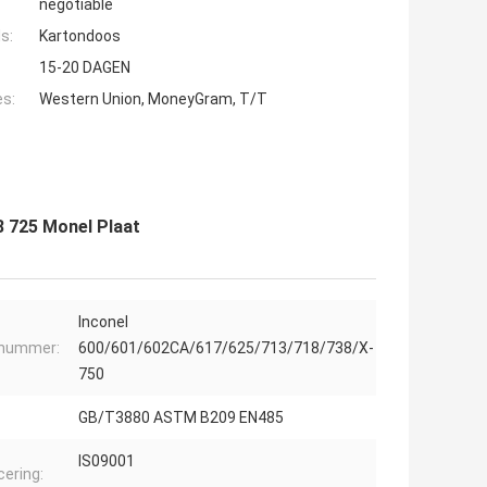
negotiable
s:
Kartondoos
15-20 DAGEN
es:
Western Union, MoneyGram, T/T
8 725 Monel Plaat
Inconel
nummer:
600/601/602CA/617/625/713/718/738/X-
750
GB/T3880 ASTM B209 EN485
IS09001
cering: