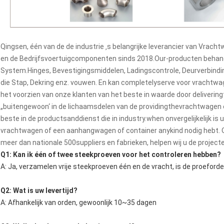
Qingsen, één van de de industrie ‚s belangrijke leverancier van Vr
en de Bedrijfsvoertuigcomponenten sinds 2018.Our-producten behand
System.Hinges, Bevestigingsmiddelen, Ladingscontrole, Deurverbinding
die Stap, Dekring enz. vouwen. En kan completelyserve voor vrachtwa
het voorzien van onze klanten van het beste in waarde door deliverin
„buitengewoon‘ in de lichaamsdelen van de providingthevrachtwagen
beste in de productsanddienst die in industry.when onvergelijkelijk is
vrachtwagen of een aanhangwagen of container anykind nodig hebt.
meer dan nationale 500suppliers en fabrieken, helpen wij u de project
Q1: Kan ik één of twee steekproeven voor het controleren hebben?
A: Ja, verzamelen vrije steekproeven één en de vracht, is de proeford
Q2: Wat is uw levertijd?
A: Afhankelijk van orden, gewoonlijk 10~35 dagen