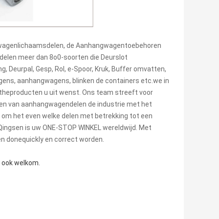
achtwagenlichaamsdelen, de Aanhangwagentoebehoren
elen meer dan 8o0-soorten die Deurslot
, Deurpal, Gesp, Rol, e-Spoor, Kruk, Buffer omvatten,
gens, aanhangwagens, blinken de containers etc.we in
gtheproducten u uit wenst. Ons team streeft voor
 en van aanhangwagendelen de industrie met het
 u om het even welke delen met betrekking tot een
 Qingsen is uw ONE-STOP WINKEL wereldwijd. Met
en donequickly en correct worden.
e ook welkom.