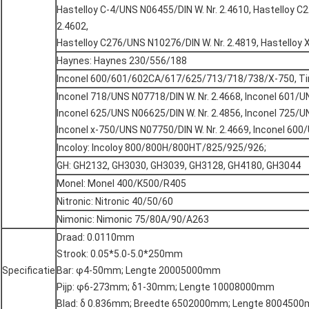
Hastelloy C-4/UNS N06455/DIN W. Nr. 2.4610, Hastelloy C
2.4602,
Hastelloy C276/UNS N10276/DIN W. Nr. 2.4819, Hastelloy 
Haynes: Haynes 230/556/188
Inconel 600/601/602CA/617/625/713/718/738/X-750, 
Inconel 718/UNS N07718/DIN W. Nr. 2.4668, Inconel 601/U
Inconel 625/UNS N06625/DIN W. Nr. 2.4856, Inconel 725/
Inconel x-750/UNS N07750/DIN W. Nr. 2.4669, Inconel 600
Incoloy: Incoloy 800/800H/800HT/825/925/926;
GH: GH2132, GH3030, GH3039, GH3128, GH4180, GH3044
Monel: Monel 400/K500/R405
Nitronic: Nitronic 40/50/60
Nimonic: Nimonic 75/80A/90/A263
Draad: 0.0110mm
Strook: 0.05*5.0-5.0*250mm
Specificatie
Bar: φ4-50mm; Lengte 20005000mm
Pijp: φ6-273mm; δ1-30mm; Lengte 10008000mm
Blad: δ 0.836mm; Breedte 6502000mm; Lengte 800450