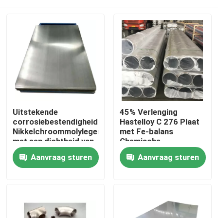
Uitstekende
45% Verlenging
corrosiebestendigheid
Hastelloy C 276 Plaat
Nikkelchroommolylegering
met Fe-balans
met een dichtheid van
Chemische
8,89 G/cm3
samenstelling
Huis
Aanvraag sturen
Aanvraag sturen
Producten
Ongeveer ons