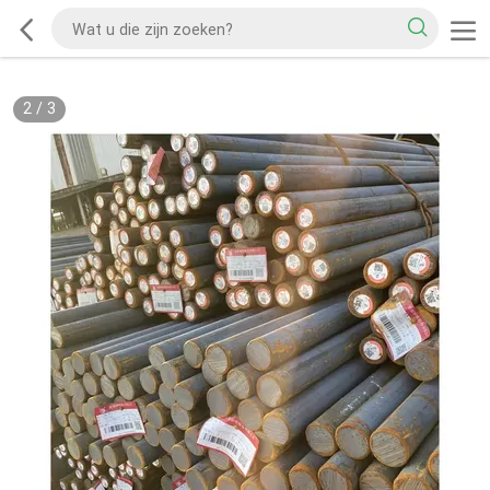
2
/
3