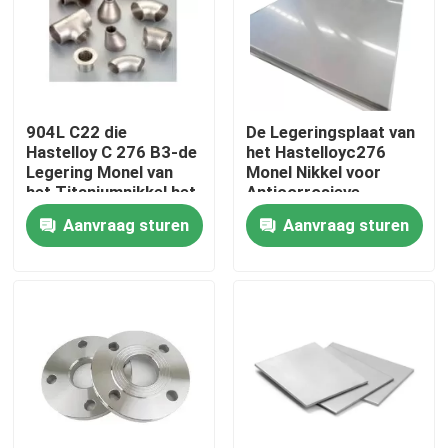
Fabrieksreis
Kwaliteitscontrole
904L C22 die
De Legeringsplaat van
Hastelloy C 276 B3-de
het Hastelloyc276
Legering Monel van
Monel Nikkel voor
Contacteer ons
het Titaniumnikkel het
Anticorrosieve
Naadloze Roestvrije
Werkomgeving
Aanvraag sturen
Aanvraag sturen
Koolstofstaal van het
Inconel 600 Materiaal
Aluminiumkoper
lassen
Inconel 625 Materiaal
Incoloy 800-materiaal
Inconel 718 Materiaal