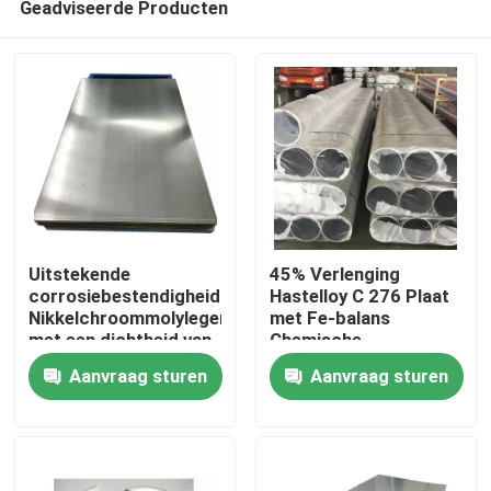
Geadviseerde Producten
Uitstekende
45% Verlenging
corrosiebestendigheid
Hastelloy C 276 Plaat
Nikkelchroommolylegering
met Fe-balans
met een dichtheid van
Chemische
Huis
8,89 G/cm3
samenstelling
Aanvraag sturen
Aanvraag sturen
Producten
Ongeveer ons