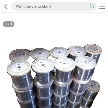
1
/
1