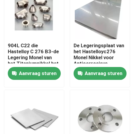
Fabrieksreis
Kwaliteitscontrole
904L C22 die
De Legeringsplaat van
Hastelloy C 276 B3-de
het Hastelloyc276
Contacteer ons
Legering Monel van
Monel Nikkel voor
het Titaniumnikkel het
Anticorrosieve
Naadloze Roestvrije
Werkomgeving
Aanvraag sturen
Aanvraag sturen
Inconel 600 Materiaal
Koolstofstaal van het
Aluminiumkoper
lassen
Inconel 625 Materiaal
Incoloy 800-materiaal
Inconel 718 Materiaal