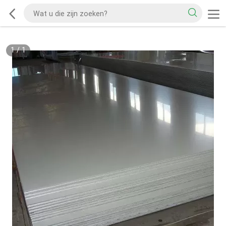
1
/
1