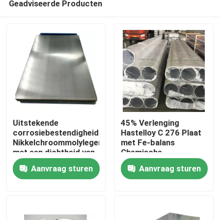
Geadviseerde Producten
Uitstekende
45% Verlenging
corrosiebestendigheid
Hastelloy C 276 Plaat
Nikkelchroommolylegering
met Fe-balans
met een dichtheid van
Chemische
Huis
8,89 G/cm3
samenstelling
Aanvraag sturen
Aanvraag sturen
Producten
Ongeveer ons