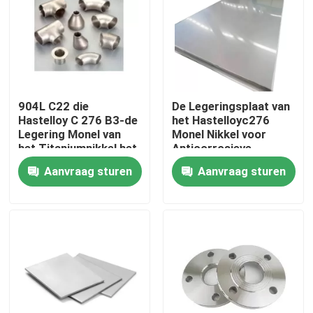
Fabrieksreis
Kwaliteitscontrole
904L C22 die
De Legeringsplaat van
Hastelloy C 276 B3-de
het Hastelloyc276
Contacteer ons
Legering Monel van
Monel Nikkel voor
het Titaniumnikkel het
Anticorrosieve
Naadloze Roestvrije
Werkomgeving
Aanvraag sturen
Aanvraag sturen
Inconel 600 Materiaal
Koolstofstaal van het
Aluminiumkoper
lassen
Inconel 625 Materiaal
Incoloy 800-materiaal
Inconel 718 Materiaal