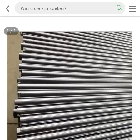
1
/
1