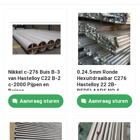
Nikkel c-276 Buis B-3
0.24.5mm Ronde
van Hastelloy C22 B-2
Hexuitdraaibar C276
c-2000 Pijpen en
Hastelloy 22 2B-
Buizen
BEDELAARS NO.4
Huis
Aanvraag sturen
Aanvraag sturen
Producten
Ongeveer ons