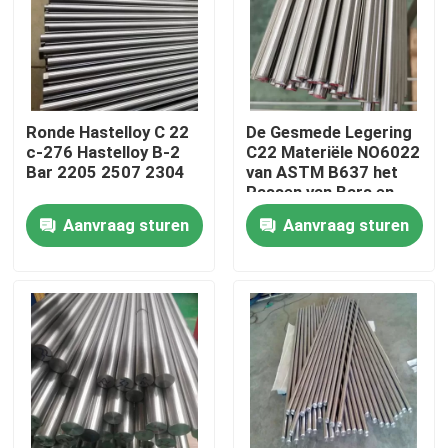
Fabrieksreis
Kwaliteitscontrole
Ronde Hastelloy C 22
De Gesmede Legering
c-276 Hastelloy B-2
C22 Materiële NO6022
Bar 2205 2507 2304
van ASTM B637 het
Contacteer ons
Passen van Bars en
Staven
Aanvraag sturen
Aanvraag sturen
Inconel 600 Materiaal
Inconel 625 Materiaal
Incoloy 800-materiaal
Inconel 718 Materiaal