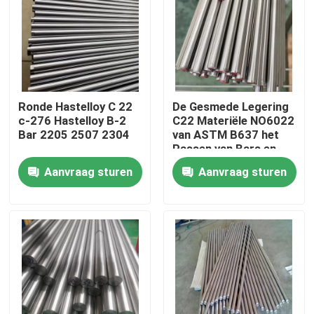
Fabrieksreis
Kwaliteitscontrole
Ronde Hastelloy C 22
De Gesmede Legering
c-276 Hastelloy B-2
C22 Materiële NO6022
Contacteer ons
Bar 2205 2507 2304
van ASTM B637 het
Passen van Bars en
Staven
Aanvraag sturen
Aanvraag sturen
Inconel 600 Materiaal
Inconel 625 Materiaal
Incoloy 800-materiaal
Inconel 718 Materiaal