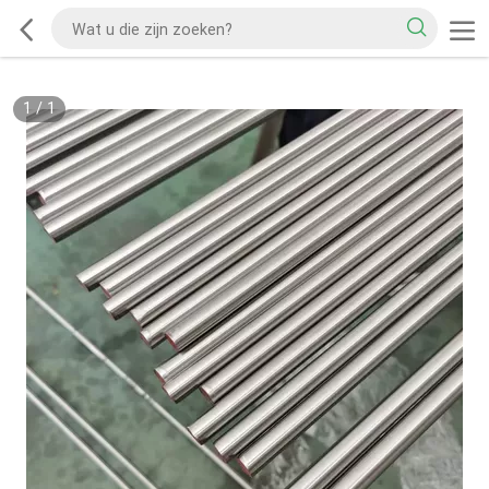
1
/
1