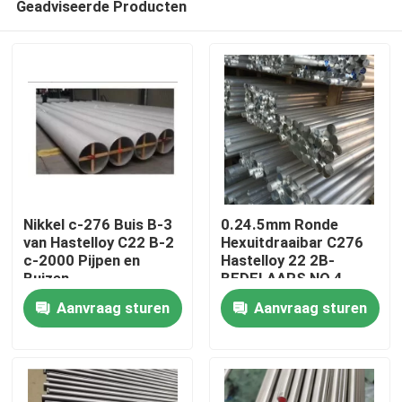
Geadviseerde Producten
Nikkel c-276 Buis B-3
0.24.5mm Ronde
van Hastelloy C22 B-2
Hexuitdraaibar C276
c-2000 Pijpen en
Hastelloy 22 2B-
Buizen
BEDELAARS NO.4
Huis
Aanvraag sturen
Aanvraag sturen
Producten
Ongeveer ons