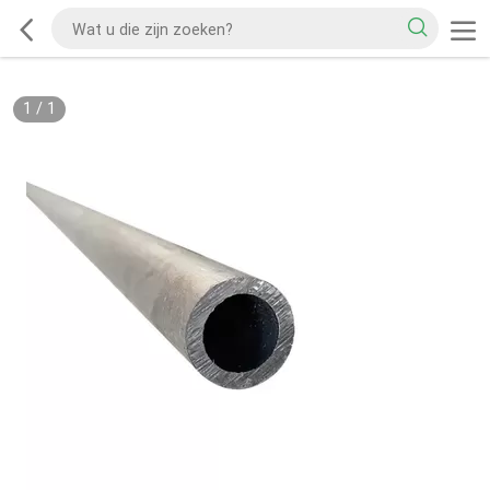
1
/
1