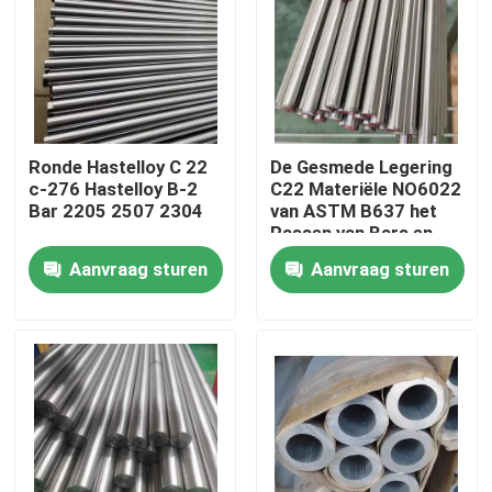
Fabrieksreis
Kwaliteitscontrole
Ronde Hastelloy C 22
De Gesmede Legering
c-276 Hastelloy B-2
C22 Materiële NO6022
Contacteer ons
Bar 2205 2507 2304
van ASTM B637 het
Passen van Bars en
Staven
Aanvraag sturen
Aanvraag sturen
Inconel 600 Materiaal
Inconel 625 Materiaal
Incoloy 800-materiaal
Inconel 718 Materiaal