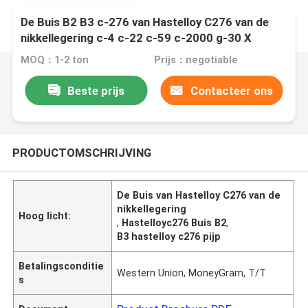
De Buis B2 B3 c-276 van Hastelloy C276 van de
nikkellegering c-4 c-22 c-59 c-2000 g-30 X
Naadloos Buizenstelsel Op hoge temperatuur
MOQ：1-2 ton
Prijs：negotiable
Beste prijs
Contacteer ons
PRODUCTOMSCHRIJVING
De Buis van Hastelloy C276 van de
nikkellegering
Hoog licht:
,
Hastelloyc276 Buis B2
,
B3 hastelloy c276 pijp
Betalingsconditie
Western Union, MoneyGram, T/T
s