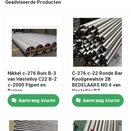
Geadviseerde Producten
Nikkel c-276 Buis B-3
C-276 c-22 Ronde Bar
van Hastelloy C22 B-2
Koudgewalste 2B
c-2000 Pijpen en
BEDELAARS NO.4 van
Buizen
Hastelloy B2
Huis
Aanvraag sturen
Aanvraag sturen
Producten
Ongeveer ons