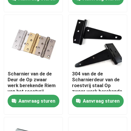
voor Op zwaar werk
berekende Houten
Deuren
Fabrieksreis
Kwaliteitscontrole
Contacteer ons
Inconel 600 Materiaal
Scharnier van de de
304 van de de
Deur de Op zwaar
Scharnierdeur van de
werk berekende Riem
roestvrij staal Op
Inconel 625 Materiaal
van het roestvrij
zwaar werk berekende
staalvenster
Riem het
Aanvraag sturen
Aanvraag sturen
Lagerscharnieren
96mm tot 300mm
Incoloy 800-materiaal
Inconel 718 Materiaal