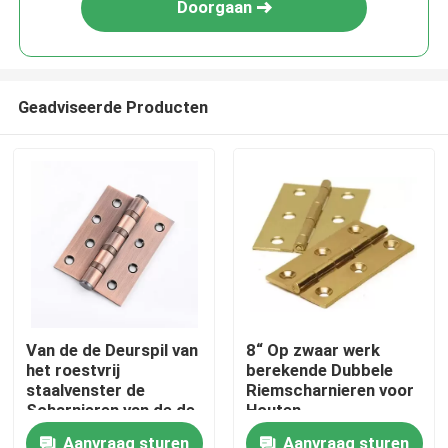
Doorgaan
Geadviseerde Producten
Huis
Van de de Deurspil van
8“ Op zwaar werk
het roestvrij
berekende Dubbele
Producten
staalvenster de
Riemscharnieren voor
Scharnieren van de de
Houten
Scharnierenvlinder
Openluchtss304
Ongeveer ons
Aanvraag sturen
Aanvraag sturen