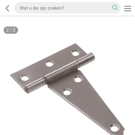
2
/
2