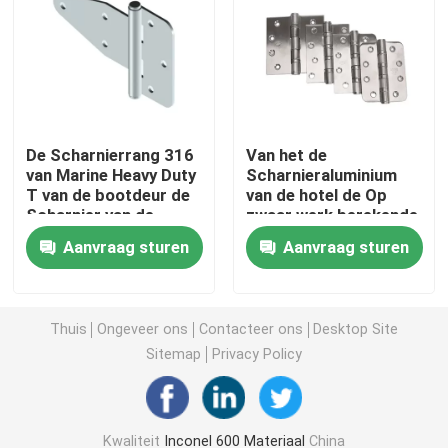
Incoloy 800 H
Incoloy 800HT
De Scharnierrang 316
Van het de
van Marine Heavy Duty
Scharnieraluminium
Hastelloy C 22
T van de bootdeur de
van de hotel de Op
Scharnier van de
zwaar werk berekende
Roestvrij staalriem
Riem van de
Hastelloy C 276
Aanvraag sturen
Aanvraag sturen
met
Deurscharnieren
Bevestigingsmiddelen
Scharnier van de het
Aluminiumdia
Hastelloy B
Thuis
Ongeveer ons
Contacteer ons
Desktop Site
Sitemap
Privacy Policy
Hastelloy B2
Hastelloy B3
Kwaliteit
Inconel 600 Materiaal
China