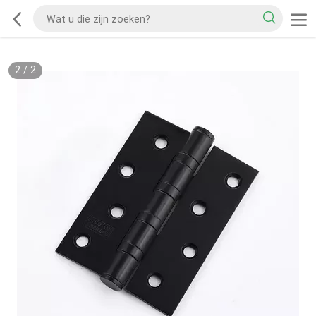
2
/
2