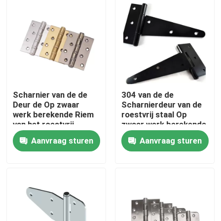
Fabrieksreis
Kwaliteitscontrole
Contacteer ons
Scharnier van de de
304 van de de
Deur de Op zwaar
Scharnierdeur van de
werk berekende Riem
roestvrij staal Op
Inconel 600 Materiaal
van het roestvrij
zwaar werk berekende
staalvenster
Riem het
Aanvraag sturen
Aanvraag sturen
Lagerscharnieren
Inconel 625 Materiaal
96mm tot 300mm
Incoloy 800-materiaal
Inconel 718 Materiaal