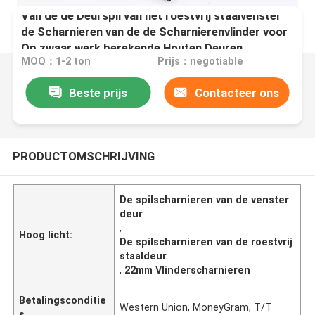
Van de de Deurspil van het roestvrij staalvenster
de Scharnieren van de de Scharnierenvlinder voor
Op zwaar werk berekende Houten Deuren
MOQ：1-2 ton
Prijs：negotiable
Beste prijs
Contacteer ons
PRODUCTOMSCHRIJVING
De spilscharnieren van de venster
deur
,
Hoog licht:
De spilscharnieren van de roestvrij
staaldeur
,
22mm Vlinderscharnieren
Betalingsconditie
Western Union, MoneyGram, T/T
s