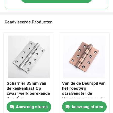
Geadviseerde Producten
Huis
Scharnier 35mm van
Van de de Deurspil van
de keukenkast Op
het roestvrij
zwaar werk berekende
staalvenster de
Producten
Riem Één
Scharnieren van de de
Manierscharnier
Scharnierenvlinder
Aanvraag sturen
Aanvraag sturen
voor Op zwaar werk
Ongeveer ons