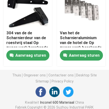
Incoloy 800 H
Incoloy 800HT
304 van de de
Van het de
Scharnierdeur van de
Scharnieraluminium
roestvrij staal Op
van de hotel de Op
Hastelloy C 22
zwaar werk berekende
zwaar werk berekende
Riem het
Riem van de
Aanvraag sturen
Aanvraag sturen
Lagerscharnieren
Deurscharnieren
Hastelloy C 276
96mm tot 300mm
Scharnier van de het
Aluminiumdia
Hastelloy B
Thuis
Ongeveer ons
Contacteer ons
Desktop Site
Sitemap
Privacy Policy
Hastelloy B2
Kwaliteit
Inconel 600 Materiaal
China
Hastelloy B3
Fabriek.Copyright © 2026 Suzhou Industrial PARK