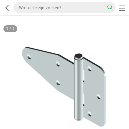
1
/
1