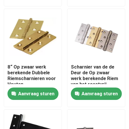
berekende Houten
Deuren
Fabrieksreis
Kwaliteitscontrole
Contacteer ons
8“ Op zwaar werk
Scharnier van de de
Inconel 600 Materiaal
berekende Dubbele
Deur de Op zwaar
Riemscharnieren voor
werk berekende Riem
Houten
van het roestvrij
Inconel 625 Materiaal
Openluchtss304
staalvenster
Aanvraag sturen
Aanvraag sturen
Incoloy 800-materiaal
Inconel 718 Materiaal