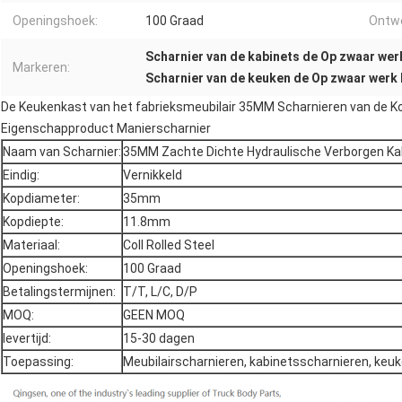
Openingshoek:
100 Graad
Ontwe
Scharnier van de kabinets de Op zwaar we
Markeren:
Scharnier van de keuken de Op zwaar werk
De Keukenkast van het fabrieksmeubilair 35MM Scharnieren van de K
Eigenschapproduct Manierscharnier
Naam van Scharnier:
35MM Zachte Dichte Hydraulische Verborgen Ka
Eindig:
Vernikkeld
Kopdiameter:
35mm
Kopdiepte:
11.8mm
Materiaal:
Coll Rolled Steel
Openingshoek:
100 Graad
Betalingstermijnen:
T/T, L/C, D/P
MOQ:
GEEN MOQ
levertijd:
15-30 dagen
Toepassing:
Meubilairscharnieren, kabinetsscharnieren, keuk