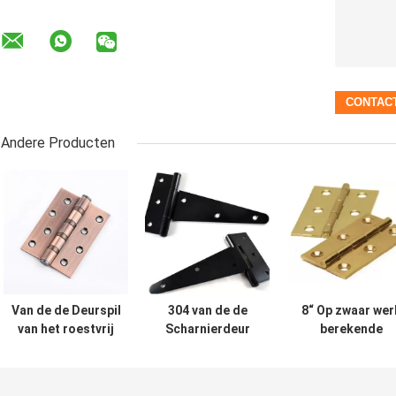
Andere Producten
Van de de Deurspil
304 van de de
8“ Op zwaar wer
van het roestvrij
Scharnierdeur
berekende
staalvenster de
van de roestvrij
Dubbele
Scharnieren van de
staal Op zwaar
Riemscharniere
de
werk berekende
voor Houten