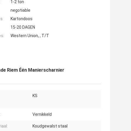
:
1-2 ton
negotiable
s:
Kartondoos
15-20 DAGEN
es:
Western Union, , T/T
de Riem Één Manierscharnier
KS
:
Vernikkeld
iaal:
Koudgewalst staal