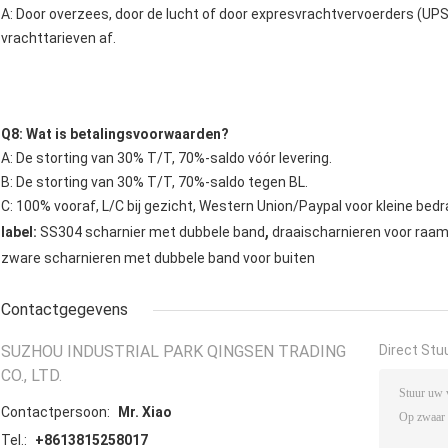
A: Door overzees, door de lucht of door expresvrachtvervoerders (UPS
vrachttarieven af.
Q8: Wat is betalingsvoorwaarden?
A: De storting van 30% T/T, 70%-saldo vóór levering.
B: De storting van 30% T/T, 70%-saldo tegen BL.
C: 100% vooraf, L/C bij gezicht, Western Union/Paypal voor kleine bedr
,
label:
SS304 scharnier met dubbele band
draaischarnieren voor raa
zware scharnieren met dubbele band voor buiten
Contactgegevens
SUZHOU INDUSTRIAL PARK QINGSEN TRADING
Direct Stu
CO., LTD.
Contactpersoon:
Mr. Xiao
Tel.:
+8613815258017