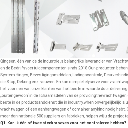
Qingsen, één van de de industrie ‚s belangrijke leverancier van Vr
en de Bedrijfsvoertuigcomponenten sinds 2018.Our-producten behand
System.Hinges, Bevestigingsmiddelen, Ladingscontrole, Deurverbinding
die Stap, Dekring enz. vouwen. En kan completelyserve voor vrachtwa
het voorzien van onze klanten van het beste in waarde door deliverin
„buitengewoon‘ in de lichaamsdelen van de providingthevrachtwagen
beste in de productsanddienst die in industry.when onvergelijkelijk is
vrachtwagen of een aanhangwagen of container anykind nodig hebt.
meer dan nationale 500suppliers en fabrieken, helpen wij u de project
Q1: Kan ik één of twee steekproeven voor het controleren hebben?