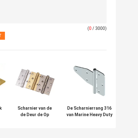
(
0
/ 3000)
k
Scharnier van de
De Scharnierrang 316
de Deur de Op
van Marine Heavy Duty
zwaar werk
T van de bootdeur de
n
berekende Riem
Scharnier van de
van het roestvrij
Roestvrij staalriem