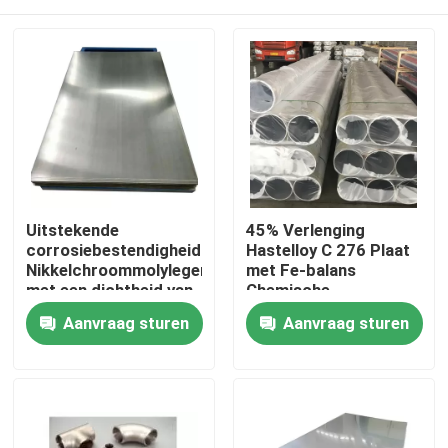
Uitstekende
45% Verlenging
corrosiebestendigheid
Hastelloy C 276 Plaat
Nikkelchroommolylegering
met Fe-balans
met een dichtheid van
Chemische
8,89 G/cm3
samenstelling
Huis
Aanvraag sturen
Aanvraag sturen
Producten
Ongeveer ons