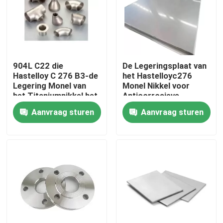
Fabrieksreis
Kwaliteitscontrole
904L C22 die
De Legeringsplaat van
Hastelloy C 276 B3-de
het Hastelloyc276
Legering Monel van
Monel Nikkel voor
Contacteer ons
het Titaniumnikkel het
Anticorrosieve
Naadloze Roestvrije
Werkomgeving
Aanvraag sturen
Aanvraag sturen
Koolstofstaal van het
Inconel 600 Materiaal
Aluminiumkoper
lassen
Inconel 625 Materiaal
Incoloy 800-materiaal
Inconel 718 Materiaal