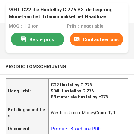
904L C22 die Hastelloy C 276 B3-de Legering
Monel van het Titaniumnikkel het Naadloze
Roestvrije Koolstofstaal van het Aluminiumkoper
MOQ：1-2 ton
Prijs：negotiable
lassen
Beste prijs
Contacteer ons
PRODUCTOMSCHRIJVING
C22 Hastelloy C 276
,
Hoog licht:
904L Hastelloy C 276
,
B3 materiële hastelloy c276
Betalingsconditie
Western Union, MoneyGram, T/T
s
Product Brochure PDF
Document