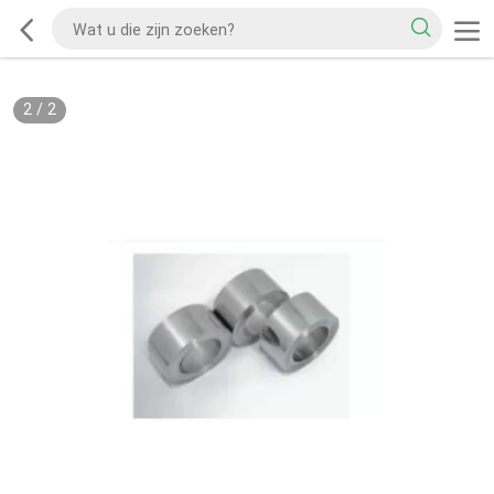
2
/
2