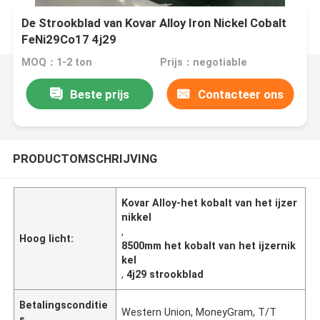
De Strookblad van Kovar Alloy Iron Nickel Cobalt
FeNi29Co17 4j29
MOQ：1-2 ton
Prijs：negotiable
Beste prijs
Contacteer ons
PRODUCTOMSCHRIJVING
Kovar Alloy-het kobalt van het ijzer
nikkel
,
Hoog licht:
8500mm het kobalt van het ijzernik
kel
,
4j29 strookblad
Betalingsconditie
Western Union, MoneyGram, T/T
s