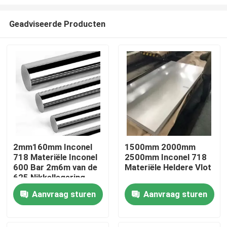
Geadviseerde Producten
2mm160mm Inconel
1500mm 2000mm
718 Materiële Inconel
2500mm Inconel 718
Huis
600 Bar 2m6m van de
Materiële Heldere Vlot
625 Nikkellegering
Producten
Aanvraag sturen
Aanvraag sturen
Ongeveer ons