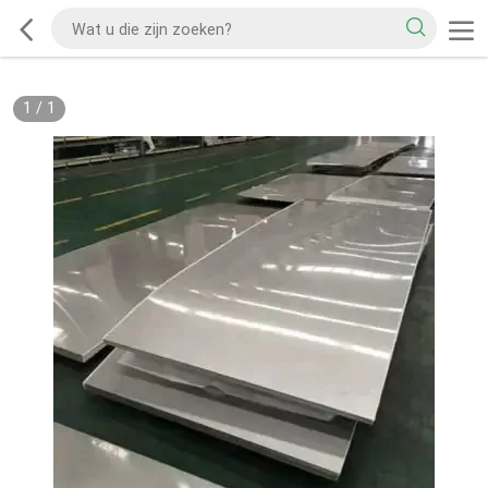
1
/
1