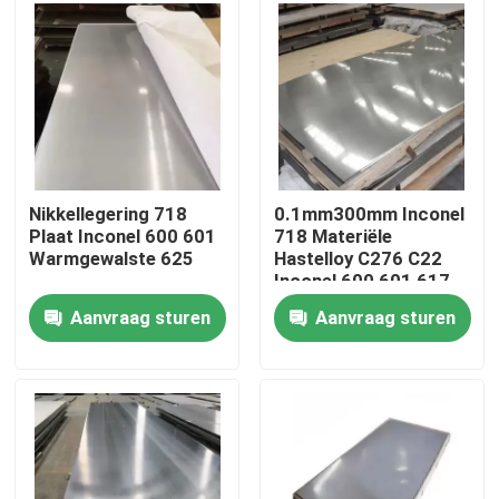
Fabrieksreis
Kwaliteitscontrole
Contacteer ons
Nikkellegering 718
0.1mm300mm Inconel
Plaat Inconel 600 601
718 Materiële
Warmgewalste 625
Hastelloy C276 C22
Inconel 600 Materiaal
Inconel 600 601 617
625 713 725 800 825
Aanvraag sturen
Aanvraag sturen
Monel 400 K500
Inconel 625 Materiaal
Incoloy 800-materiaal
Inconel 718 Materiaal