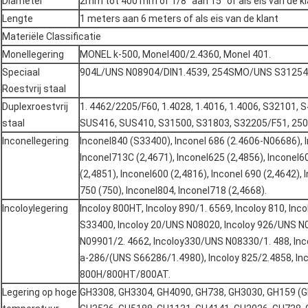
Diameter
2mm tot 400 mm of 1/8“ aan 15“ of als eis van de k
Lengte
1 meters aan 6 meters of als eis van de klant
Materiële Classificatie
Monellegering
MONEL k-500, Monel400/2.4360, Monel 401.
Speciaal
904L/UNS N08904/DIN1.4539, 254SMO/UNS S31254,
Roestvrij staal
Duplexroestvrij
1. 4462/2205/F60, 1.4028, 1.4016, 1.4006, S32101, 
staal
SUS416, SUS410, S31500, S31803, S32205/F51, 25
Inconellegering
Inconel840 (S33400), Inconel 686 (2.4606-N06686), 
Inconel713C (2,4671), Inconel625 (2,4856), Inconel
(2,4851), Inconel600 (2,4816), Inconel 690 (2,4642),
750 (750), Inconel804, Inconel718 (2,4668).
Incoloylegering
Incoloy 800HT, Incoloy 890/1. 6569, Incoloy 810, Inc
S33400, Incoloy 20/UNS N08020, Incoloy 926/UNS N
N09901/2. 4662, Incoloy330/UNS N08330/1. 488, Inc
a-286/(UNS S66286/1.4980), Incoloy 825/2.4858, In
800H/800HT/800AT.
Legering op hoge
GH3308, GH3304, GH4090, GH738, GH3030, GH159 (G