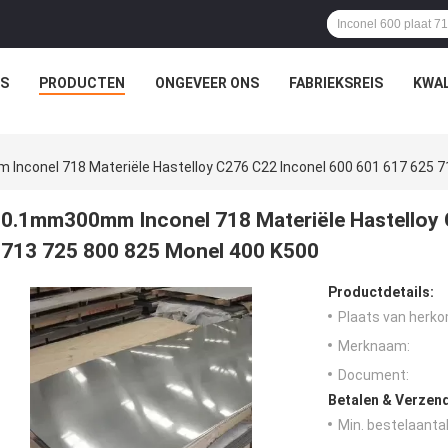
IS
PRODUCTEN
ONGEVEER ONS
FABRIEKSREIS
KWAL
nconel 718 Materiële Hastelloy C276 C22 Inconel 600 601 617 625 7
0.1mm300mm Inconel 718 Materiële Hastelloy 
713 725 800 825 Monel 400 K500
Productdetails:
Plaats van herko
Merknaam:
Document:
Betalen & Verzen
Min. bestelaantal