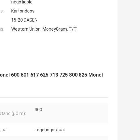
negotiable
s:
Kartondoos
15-20 DAGEN
es:
Western Union, MoneyGram, T/T
onel 600 601 617 625 713 725 800 825 Monel
300
tand (μΩ.m):
iaal:
Legeringsstaal