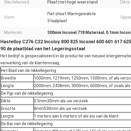
Sleutelwoord:
Plaat met hoge weerstand
Dikte:
Flat.sheet Warmgewalste
Vorm:
Opper
Staalplaat
Markeren:
300mm Inconel 718 Materiaal
,
0.1mm Incone
Hastelloy C276 C22 Incoloy 800 825 Inconel 600 601 617 62
90 de plaatblad van het Legeringsstaal
Het bedrijf is gespecialiseerd in de productie van nieuwe energiemate
verwerking van
de
klantenvraag.
Het Blad van de nikkellegering
Breedte
1000mm, 1219mm, 1250mm, 1500mm, of als verzoe
Lengte
2000mm, 2438mm, 3000mm, 6000mm, of zoals als v
De Pijp van de nikkellegering
Dikte
0.5mm30mm als uw verzoek
Grootte
8mm530mm als uw verzoek
Lengte
1 meters aan 6 meters of als eis van de klant
De Bar van de nikkellegering