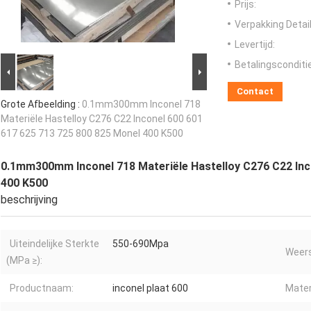
Prijs:
Verpakking Detail
Levertijd:
Betalingsconditi
Contact
Grote Afbeelding :
0.1mm300mm Inconel 718
Materiële Hastelloy C276 C22 Inconel 600 601
617 625 713 725 800 825 Monel 400 K500
0.1mm300mm Inconel 718 Materiële Hastelloy C276 C22 Inc
400 K500
beschrijving
Uiteindelijke Sterkte
550-690Mpa
Weers
(MPa ≥):
Productnaam:
inconel plaat 600
Mater