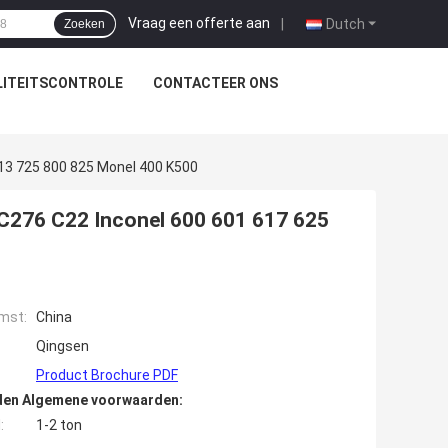
Vraag een offerte aan
|
Dutch
Zoeken
ITEITSCONTROLE
CONTACTEER ONS
13 725 800 825 Monel 400 K500
C276 C22 Inconel 600 601 617 625
mst:
China
Qingsen
Product Brochure PDF
den Algemene voorwaarden:
:
1-2 ton