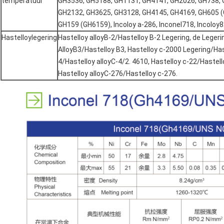
temperatuur
GH3536, GH5188, GH1131, GH4141, GH2026, GH738, 
GH2132, GH3625, GH3128, GH4145, GH4169, GH605 (
GH159 (GH6159), Incoloy a-286, Inconel718, Incoloy8
Hastelloylegering
Hastelloy alloyB-2/Hastelloy B-2 Legering, de Legeri
AlloyB3/Hastelloy B3, Hastelloy c-2000 Legering/Has
4/Hastelloy alloyC-4/2. 4610, Hastelloy c-22/Hastell
Hastelloy alloyC-276/Hastelloy c-276.