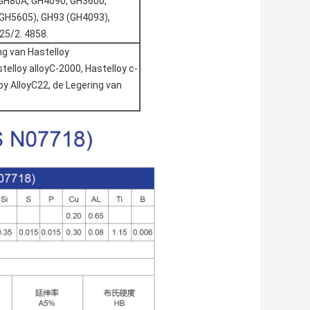
GH80A, GH4090, GH3600,
GH5605), GH93 (GH4093),
25/2. 4858.
ng van Hastelloy
telloy alloyC-2000, Hastelloy c-
oy AlloyC22, de Legering van