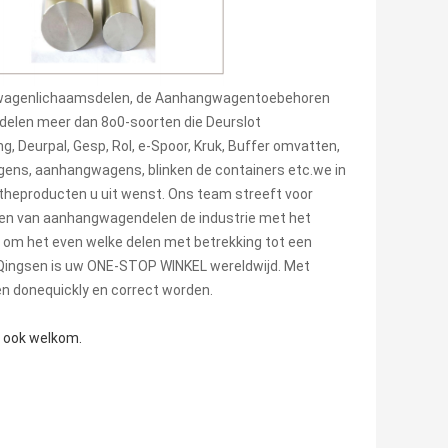
achtwagenlichaamsdelen, de Aanhangwagentoebehoren
elen meer dan 8o0-soorten die Deurslot
, Deurpal, Gesp, Rol, e-Spoor, Kruk, Buffer omvatten,
gens, aanhangwagens, blinken de containers etc.we in
gtheproducten u uit wenst. Ons team streeft voor
 en van aanhangwagendelen de industrie met het
 u om het even welke delen met betrekking tot een
 Qingsen is uw ONE-STOP WINKEL wereldwijd. Met
en donequickly en correct worden.
e ook welkom.