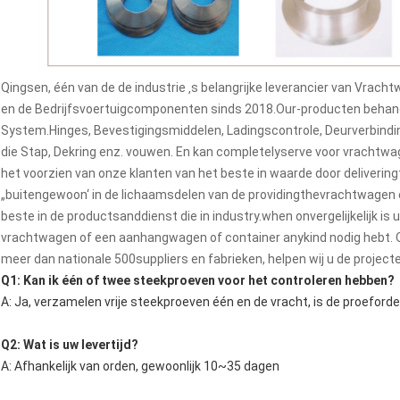
Qingsen, één van de de industrie ‚s belangrijke leverancier van Vr
en de Bedrijfsvoertuigcomponenten sinds 2018.Our-producten behand
System.Hinges, Bevestigingsmiddelen, Ladingscontrole, Deurverbinding
die Stap, Dekring enz. vouwen. En kan completelyserve voor vrachtwa
het voorzien van onze klanten van het beste in waarde door deliverin
„buitengewoon‘ in de lichaamsdelen van de providingthevrachtwagen
beste in de productsanddienst die in industry.when onvergelijkelijk is
vrachtwagen of een aanhangwagen of container anykind nodig hebt.
meer dan nationale 500suppliers en fabrieken, helpen wij u de project
Q1: Kan ik één of twee steekproeven voor het controleren hebben?
A: Ja, verzamelen vrije steekproeven één en de vracht, is de proeford
Q2: Wat is uw levertijd?
A: Afhankelijk van orden, gewoonlijk 10~35 dagen