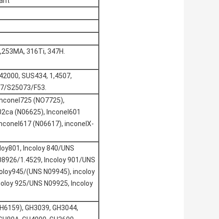
lant
253MA, 316Ti, 347H.
S42000, SUS434, 1,4507,
07/S25073/F53.
Inconel725 (NO7725),
602ca (N06625), Inconel601
 Inconel617 (N06617), inconelX-
oloy801, Incoloy 840/UNS
08926/1.4529, Incoloy 901/UNS
oloy945/(UNS N09945), incoloy
coloy 925/UNS N09925, Incoloy
H6159), GH3039, GH3044,