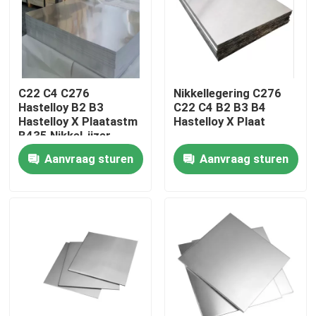
Fabrieksreis
Kwaliteitscontrole
C22 C4 C276
Nikkellegering C276
Hastelloy B2 B3
C22 C4 B2 B3 B4
Hastelloy X Plaatastm
Hastelloy X Plaat
Contacteer ons
B435 Nikkel-ijzer
Legering
Aanvraag sturen
Aanvraag sturen
Inconel 600 Materiaal
Inconel 625 Materiaal
Incoloy 800-materiaal
Inconel 718 Materiaal