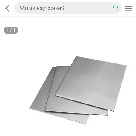
1
/
1