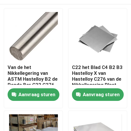
Van de het
C22 het Blad C4 B2 B3
Nikkellegering van
Hastelloy X van
ASTM Hastelloy B2 de
Hastelloy C276 van de
Ronde Bar C22 C276
Nikkellegering Plaat
C2000 X Opgepoetste
Huis
Aanvraag sturen
Aanvraag sturen
B2 B3 C4 S G35
Producten
Ongeveer ons