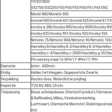
19/S31803/
S32750/S32205/F50/F60/F55/F60/F61/F65 ENZ.
Monel 400/Monel k-500
Inconel 600/Inconel 601/Inconel 625/Inconel 617/I
Incoloy a-286/Incoloy 800/Incoloy 800H/Incoloy 8
Incoloy 825/Incoloy 901/Incoloy 925/Incoloy 926
Nimonic 75/Nimonic 80A/Nimonic 90/Nimonic 105
Hastelloy B/Hastelloy B-2/Hastelloy B-3/Hastelloy
Hastelloy c-4/Hastelloy c-2000/Hastelloy g-35/Has
PH roestvrij staal 15-5PH/17-4PH/17-7PH
Diameter
6mm - 600mm
Eindig
Helder, het Inleggen, Opgepoetste Zwarte,
Verpakking
Houten doos, Waterdichte polybag
Inspectie
TUV, BV, ABS, LR etc.
Toepassing
Bouw, scheepsbouw, Chemisch product, Farmaceu
& Raffinaderij, Milieu, Voedselverwerking,
Luchtvaart, Chemische Meststof, Rioleringsverwijd
enz.