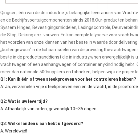
Qingsen, één van de de industrie ‚s belangrijke leverancier van Vr
en de Bedrijfsvoertuigcomponenten sinds 2018.Our-producten behand
System.Hinges, Bevestigingsmiddelen, Ladingscontrole, Deurverbinding
die Stap, Dekring enz. vouwen. En kan completelyserve voor vrachtwa
het voorzien van onze klanten van het beste in waarde door deliverin
„buitengewoon‘ in de lichaamsdelen van de providingthevrachtwagen
beste in de productsanddienst die in industry.when onvergelijkelijk is
vrachtwagen of een aanhangwagen of container anykind nodig hebt.
meer dan nationale 500suppliers en fabrieken, helpen wij u de project
Q1: Kan ik één of twee steekproeven voor het controleren hebben?
A: Ja, verzamelen vrije steekproeven één en de vracht, is de proeford
Q2: Wat is uw levertijd?
A: Afhankelijk van orden, gewoonlijk 10~35 dagen
Q3: Welke landen u aan hebt uitgevoerd?
A: Wereldwijd!