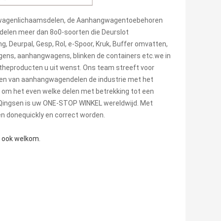
achtwagenlichaamsdelen, de Aanhangwagentoebehoren
elen meer dan 8o0-soorten die Deurslot
, Deurpal, Gesp, Rol, e-Spoor, Kruk, Buffer omvatten,
gens, aanhangwagens, blinken de containers etc.we in
gtheproducten u uit wenst. Ons team streeft voor
 en van aanhangwagendelen de industrie met het
 u om het even welke delen met betrekking tot een
 Qingsen is uw ONE-STOP WINKEL wereldwijd. Met
en donequickly en correct worden.
e ook welkom.