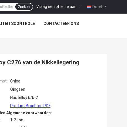
Vraag een offerte aan
|
Dutch
Zoeken
ITEITSCONTROLE
CONTACTEER ONS
oy C276 van de Nikkellegering
mst:
China
Qingsen
Hastelloy b/b-2
Product Brochure PDF
den Algemene voorwaarden:
:
1-2 ton