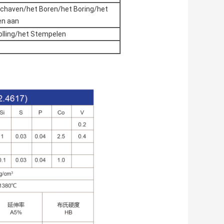
Schaven/het Boren/het Boring/het
en aan
olling/het Stempelen