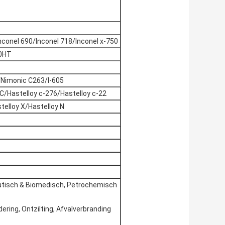
nconel 690/Inconel 718/Inconel x-750
00HT
/Nimonic C263/l-605
 C/Hastelloy c-276/Hastelloy c-22
telloy X/Hastelloy N
tisch & Biomedisch, Petrochemisch
ering, Ontzilting, Afvalverbranding