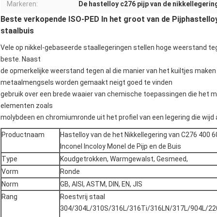
Markeren:
De hastelloy c276 pijp van de nikkellegerin
Beste verkopende ISO-PED In het groot van de Pijphastello
staalbuis
Vele op nikkel-gebaseerde staallegeringen stellen hoge weerstand teg
beste. Naast
de opmerkelijke weerstand tegen al die manier van het kuiltjes maken 
metaalmengsels worden gemaakt neigt goed te vinden
gebruik over een brede waaier van chemische toepassingen die het m
elementen zoals
molybdeen en chromiumronde uit het profiel van een legering die wijd
Productnaam
Hastelloy van de het Nikkellegering van C276 400 
Inconel Incoloy Monel de Pijp en de Buis
Type
Koudgetrokken, Warmgewalst, Gesmeed,
Vorm
Ronde
Norm
GB, AISI, ASTM, DIN, EN, JIS
Rang
Roestvrij staal
304/304L/310S/316L/316Ti/316LN/317L/904L/2