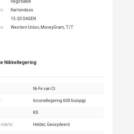
negotiable
s:
Kartondoos
15-20 DAGEN
es:
Western Union, MoneyGram, T/T
de Nikkellegering
Ni-Fe van Cr
:
Inconellegering 600 buispijp
KS
vlakte:
Helder, Geoxydeerd