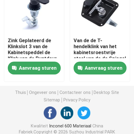
Incoloy 800 H
Incoloy 800HT
Zink Geplateerd de
Van de de T-
Klinkslot 3 van de
hendelklink van het
Kabinetspeddel de
kabinetsroestvrije
Hastelloy C 22
Klink van de Puntdeur
staal van de de Spiegel
Pools Vrachtwagen de
Aanvraag sturen
Aanvraag sturen
Aanhangwagenslot
Hastelloy C 276
Hastelloy B
Thuis
Ongeveer ons
Contacteer ons
Desktop Site
Sitemap
Privacy Policy
Hastelloy B2
Kwaliteit
Inconel 600 Materiaal
China
Hastelloy B3
Fabriek.Copyright © 2026 Suzhou Industrial PARK