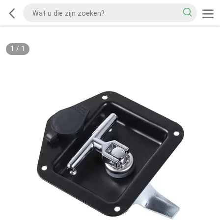
1
/
1