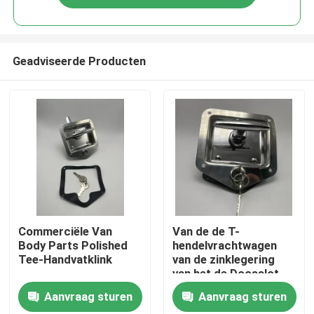
Geadviseerde Producten
Huis
Commerciële Van
Van de de T-
Body Parts Polished
hendelvrachtwagen
Tee-Handvatklink
van de zinklegering
Producten
van het de Doosslot
het Kabinetsdeur ISO
Aanvraag sturen
Aanvraag sturen
9001
Ongeveer ons