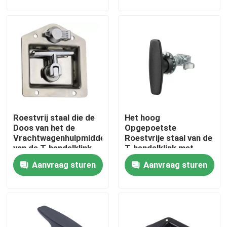
Fabrieksreis
Kwaliteitscontrole
Contacteer ons
Roestvrij staal die de
Het hoog
Inconel 600 Materiaal
Doos van het de
Opgepoetste
Vrachtwagenhulpmiddel
Roestvrije staal van de
van de T-hendelklink
T-hendelklink met
Inconel 625 Materiaal
vouwen
Pakking en van de
Aanvraag sturen
Aanvraag sturen
Sleutelsaanhangwagen
Deurklink
Incoloy 800-materiaal
Inconel 718 Materiaal