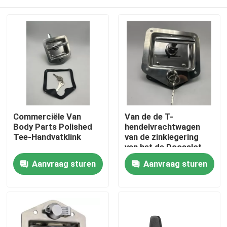
Commerciële Van
Van de de T-
Body Parts Polished
hendelvrachtwagen
Tee-Handvatklink
van de zinklegering
van het de Doosslot
het Kabinetsdeur ISO
Huis
Aanvraag sturen
Aanvraag sturen
9001
Producten
Ongeveer ons