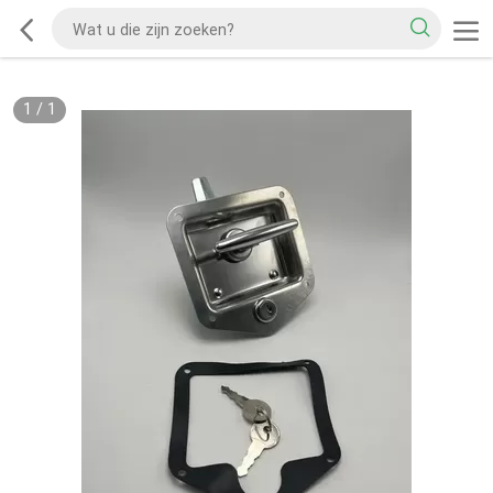
1
/
1