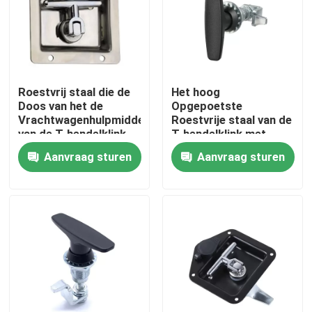
Fabrieksreis
Kwaliteitscontrole
Roestvrij staal die de
Het hoog
Doos van het de
Opgepoetste
Vrachtwagenhulpmiddel
Roestvrije staal van de
Contacteer ons
van de T-hendelklink
T-hendelklink met
vouwen
Pakking en van de
Aanvraag sturen
Aanvraag sturen
Sleutelsaanhangwagen
Inconel 600 Materiaal
Deurklink
Inconel 625 Materiaal
Incoloy 800-materiaal
Inconel 718 Materiaal