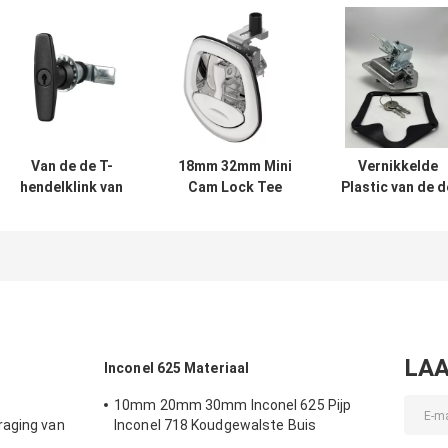
Van de de T-
18mm 32mm Mini
Vernikkelde
hendelklink van
Cam Lock Tee
Plastic van de d
de
Handle de Klink
Kwartdraaiklin
Electriciccaravan
van de het
van de T-
Waterdichte het
Roestvrije
hendelklink
Zinklegering
staalkwartdraai
Roestvrije de
van de Deurklink
Compressieklin
LAA
Inconel 625 Materiaal
10mm 20mm 30mm Inconel 625 Pijp
raging van
Inconel 718 Koudgewalste Buis
iële Inconel