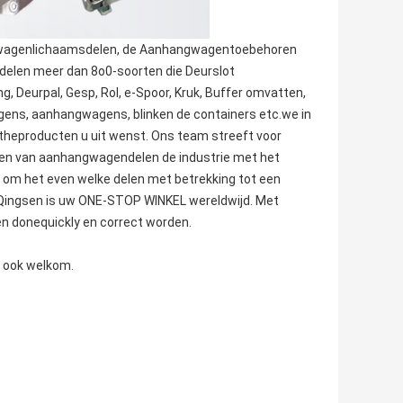
achtwagenlichaamsdelen, de Aanhangwagentoebehoren
elen meer dan 8o0-soorten die Deurslot
, Deurpal, Gesp, Rol, e-Spoor, Kruk, Buffer omvatten,
gens, aanhangwagens, blinken de containers etc.we in
gtheproducten u uit wenst. Ons team streeft voor
 en van aanhangwagendelen de industrie met het
 u om het even welke delen met betrekking tot een
 Qingsen is uw ONE-STOP WINKEL wereldwijd. Met
en donequickly en correct worden.
e ook welkom.