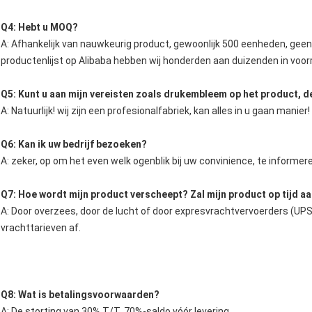
Q4: Hebt u MOQ?
A: Afhankelijk van nauwkeurig product, gewoonlijk 500 eenheden, gee
productenlijst op Alibaba hebben wij honderden aan duizenden in voor
Q5: Kunt u aan mijn vereisten zoals drukembleem op het product, d
A: Natuurlijk! wij zijn een profesionalfabriek, kan alles in u gaan manier!
Q6: Kan ik uw bedrijf bezoeken?
A: zeker, op om het even welk ogenblik bij uw convinience, te informe
Q7: Hoe wordt mijn product verscheept? Zal mijn product op tijd 
A: Door overzees, door de lucht of door expresvrachtvervoerders (UPS
vrachttarieven af.
Q8: Wat is betalingsvoorwaarden?
A: De storting van 30% T/T, 70%-saldo vóór levering.