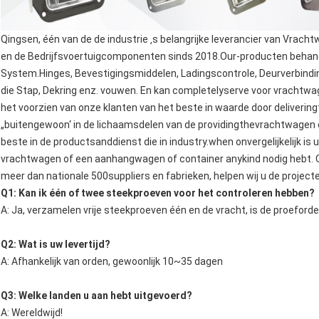
Qingsen, één van de de industrie ‚s belangrijke leverancier van Vr
en de Bedrijfsvoertuigcomponenten sinds 2018.Our-producten behand
System.Hinges, Bevestigingsmiddelen, Ladingscontrole, Deurverbinding
die Stap, Dekring enz. vouwen. En kan completelyserve voor vrachtwa
het voorzien van onze klanten van het beste in waarde door deliverin
„buitengewoon‘ in de lichaamsdelen van de providingthevrachtwagen
beste in de productsanddienst die in industry.when onvergelijkelijk is
vrachtwagen of een aanhangwagen of container anykind nodig hebt.
meer dan nationale 500suppliers en fabrieken, helpen wij u de project
Q1: Kan ik één of twee steekproeven voor het controleren hebben?
A: Ja, verzamelen vrije steekproeven één en de vracht, is de proeford
Q2: Wat is uw levertijd?
A: Afhankelijk van orden, gewoonlijk 10~35 dagen
Q3: Welke landen u aan hebt uitgevoerd?
A: Wereldwijd!