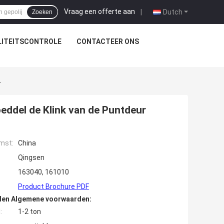
Vraag een offerte aan
|
Dutch
Zoeken
ITEITSCONTROLE
CONTACTEER ONS
r
peddel de Klink van de Puntdeur
mst:
China
Qingsen
163040, 161010
Product Brochure PDF
den Algemene voorwaarden:
:
1-2 ton