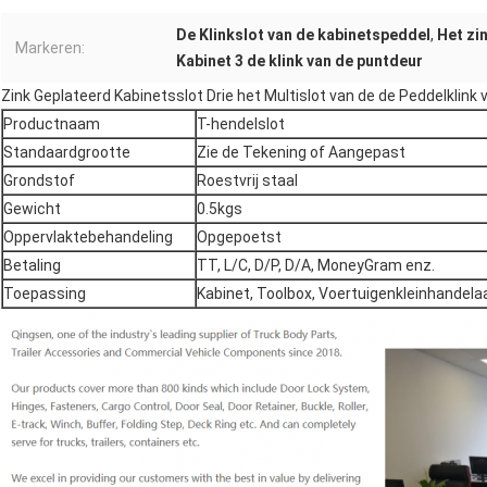
De Klinkslot van de kabinetspeddel
,
Het zi
Markeren:
Kabinet 3 de klink van de puntdeur
Zink Geplateerd Kabinetsslot Drie het Multislot van de de Peddelklink 
Productnaam
T-hendelslot
Standaardgrootte
Zie de Tekening of Aangepast
Grondstof
Roestvrij staal
Gewicht
0.5kgs
Oppervlaktebehandeling
Opgepoetst
Betaling
TT, L/C, D/P, D/A, MoneyGram enz.
Toepassing
Kabinet, Toolbox, Voertuigenkleinhandela