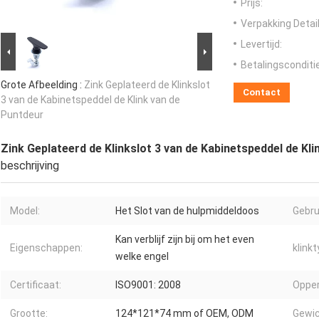
Prijs:
Verpakking Detail
Levertijd:
Betalingsconditi
Grote Afbeelding :
Zink Geplateerd de Klinkslot
Contact
3 van de Kabinetspeddel de Klink van de
Puntdeur
Zink Geplateerd de Klinkslot 3 van de Kabinetspeddel de Kl
beschrijving
Model:
Het Slot van de hulpmiddeldoos
Gebru
Kan verblijf zijn bij om het even
Eigenschappen:
klinkt
welke engel
Certificaat:
ISO9001: 2008
Opper
Grootte:
124*121*74 mm of OEM, ODM
Gewic