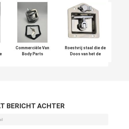
Commerciële Van
Roestvrij staal die de
e
Body Parts
Doos van het de
k
Polished Tee-
Vrachtwagenhulpmiddel
Handvatklink
van de T-hendelklink
vouwen
k
T BERICHT ACHTER