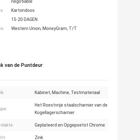
negotiable
s:
Kartondoos
15-20 DAGEN
es:
Western Union, MoneyGram, T/T
ink van de Puntdeur
ik:
Kabinet, Machine, Testmateriaal
Het Roestvrije staalscharnier van de
ype:
Kogellagerscharnier
vlakte:
Geplateerd en Opgepoetst Chrome
ht:
Zink