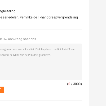
agbetaling.
,
sseriedelen
vernikkelde T-handgreepvergrendeling
ur uw aanvraag naar ons
(
0
/ 3000)