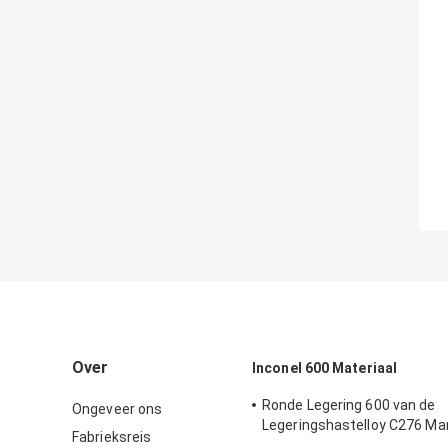
Over
Inconel 600 Materiaal
Ronde Legering 600 van de
Ongeveer ons
Legeringshastelloy C276 Ma
Fabrieksreis
het Barnikkel het Staal Mater