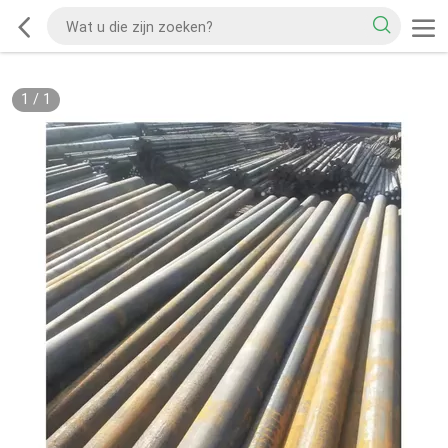
1
/
1