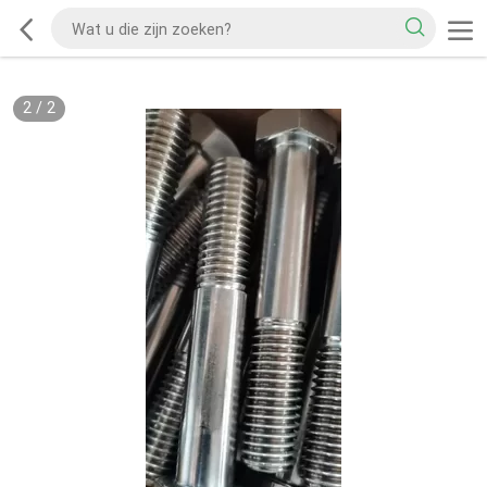
2
/
2