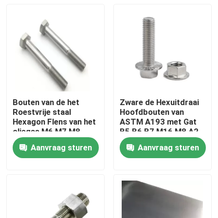
Bouten van de het
Zware de Hexuitdraai
Roestvrije staal
Hoofdbouten van
Hexagon Flens van het
ASTM A193 met Gat
oliegas M6 M7 M8
B5 B6 B7 M16 M8 A2
M10 M24 met Noot en
A4
Aanvraag sturen
Aanvraag sturen
Wasmachine
Huis
Producten
Ongeveer ons