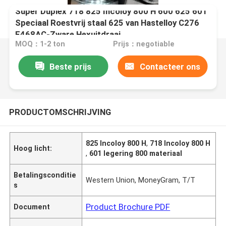
Super Duplex 718 825 Incoloy 800 H 600 625 601
Speciaal Roestvrij staal 625 van Hastelloy C276
F468AC-Zware Hexuitdraai
MOQ：1-2 ton
Prijs：negotiable
Beste prijs
Contacteer ons
PRODUCTOMSCHRIJVING
825 Incoloy 800 H
,
718 Incoloy 800 H
Hoog licht:
,
601 legering 800 materiaal
Betalingsconditie
Western Union, MoneyGram, T/T
s
Product Brochure PDF
Document