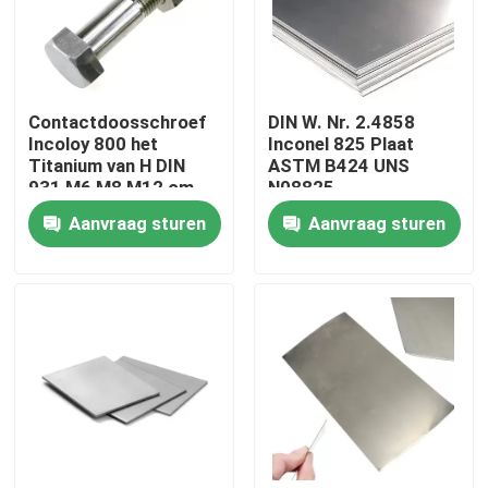
Fabrieksreis
Contactdoosschroef
DIN W. Nr. 2.4858
Kwaliteitscontrole
Incoloy 800 het
Inconel 825 Plaat
Titanium van H DIN
ASTM B424 UNS
931 M6 M8 M12 om
N08825
Contacteer ons
Noten voor Bouten
Aanvraag sturen
Aanvraag sturen
Inconel 600 Materiaal
Inconel 625 Materiaal
Incoloy 800-materiaal
Inconel 718 Materiaal