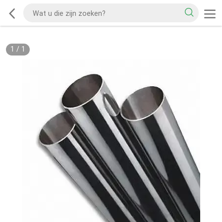
1
/
1