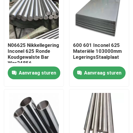
Fabrieksreis
Kwaliteitscontrole
N06625 Nikkellegering
600 601 Inconel 625
Inconel 625 Ronde
Materiële 103000mm
Contacteer ons
Koudgewalste Bar
LegeringsStaalplaat
Wnr24856
Aanvraag sturen
Aanvraag sturen
Inconel 600 Materiaal
Inconel 625 Materiaal
Incoloy 800-materiaal
Inconel 718 Materiaal