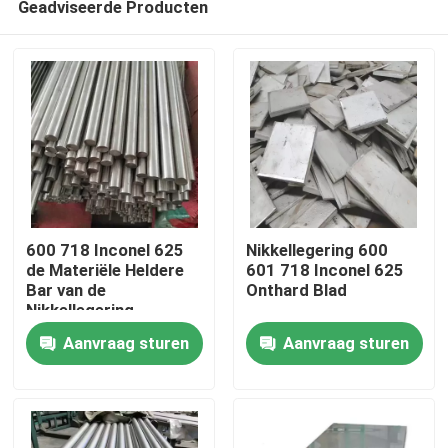
Geadviseerde Producten
600 718 Inconel 625
Nikkellegering 600
de Materiële Heldere
601 718 Inconel 625
Bar van de
Onthard Blad
Nikkellegering
Huis
Aanvraag sturen
Aanvraag sturen
Producten
Ongeveer ons