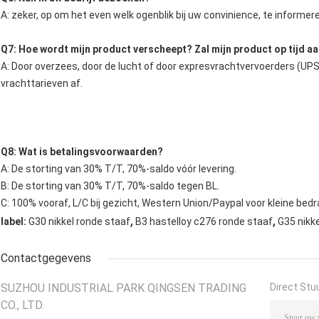
A: zeker, op om het even welk ogenblik bij uw convinience, te informe
Q7: Hoe wordt mijn product verscheept? Zal mijn product op tijd 
A: Door overzees, door de lucht of door expresvrachtvervoerders (UPS
vrachttarieven af.
Q8: Wat is betalingsvoorwaarden?
A: De storting van 30% T/T, 70%-saldo vóór levering.
B: De storting van 30% T/T, 70%-saldo tegen BL.
C: 100% vooraf, L/C bij gezicht, Western Union/Paypal voor kleine bedr
,
,
label:
G30 nikkel ronde staaf
B3 hastelloy c276 ronde staaf
G35 nikke
Contactgegevens
SUZHOU INDUSTRIAL PARK QINGSEN TRADING
Direct Stu
CO., LTD.