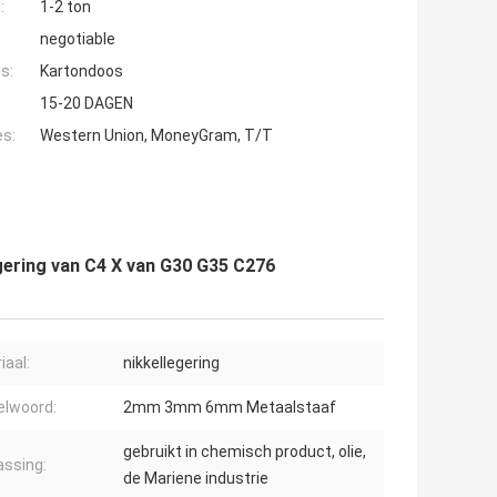
:
1-2 ton
negotiable
s:
Kartondoos
15-20 DAGEN
es:
Western Union, MoneyGram, T/T
egering van C4 X van G30 G35 C276
iaal:
nikkellegering
elwoord:
2mm 3mm 6mm Metaalstaaf
gebruikt in chemisch product, olie,
ssing:
de Mariene industrie