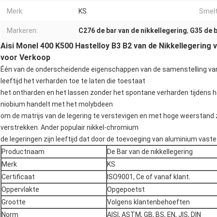
Merk:
KS
Smelt
Markeren:
C276 de bar van de nikkellegering
,
G35 de b
Aisi Monel 400 K500 Hastelloy B3 B2 van de Nikkellegering
voor Verkoop
Één van de onderscheidende eigenschappen van de samenstelling van 
leeftijd het verharden toe te laten die toestaat
het ontharden en het lassen zonder het spontane verharden tijdens h
niobium handelt met het molybdeen
om de matrijs van de legering te verstevigen en met hoge weerstand
verstrekken. Ander populair nikkel-chromium
de legeringen zijn leeftijd dat door de toevoeging van aluminium vas
Productnaam
De Bar van de nikkellegering
Merk
KS
Certificaat
ISO9001, Ce of vanaf klant.
Oppervlakte
Opgepoetst
Grootte
Volgens klantenbehoeften
Norm
AISI, ASTM, GB, BS, EN, JIS, DIN