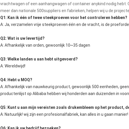
vrachtwagen of een aanhangwagen of container anykind nodig hebt.
meer dan nationale 500suppliers en fabrieken, helpen wij u de project
Q1: Kan ik één of twee steekproeven voor het controleren hebben?
A: Ja, verzamelen vrije steekproeven één en de vracht, is de proeford
Q2: Wat is uw levertijd?
A: Afhankelijk van orden, gewoonlijk 10~35 dagen
Q3: Welke landen u aan hebt uitgevoerd?
A: Wereldwijd!
Q4: Hebt u MOQ?
A: Afhankelijk van nauwkeurig product, gewoonlijk 500 eenheden, gee
productenlijst op Alibaba hebben wij honderden aan duizenden in voor
Q5: Kunt u aan mijn vereisten zoals drukembleem op het product, d
A: Natuurlijk! wij zijn een profesionalfabriek, kan alles in u gaan manier!
Q6: Kan ik uw bedrijf bezoeken?