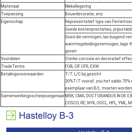
Materiaal
Nikkellegering
Toepassing
Bouwdecoratie, enz.
Eigenschap
Representatief type van Ferrietroe
Goede kostenprestaties, prijsstabili
Goed die vermogen, las buigend ve
warmtegeleidingsvermogen, lage th
geven
Voordelen
Sterke corrosie en decoratief effe
TradeTerms
FOB, CIF CFR, EXW.
Betalingsvoorwaarden
T/T, L/C bij gezicht
30%T/T vooraf, zou het saldo 70% 
exemplaar van B/L. moeten worden 
Samenwerkingsscheepseigenaar
MSK, CMA, DOCTORANDUS IN DE 
COSCO, RE, NYK, OOCL, HPL, YML, 