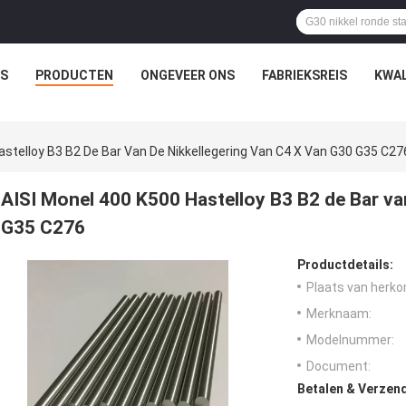
IS
PRODUCTEN
ONGEVEER ONS
FABRIEKSREIS
KWAL
astelloy B3 B2 De Bar Van De Nikkellegering Van C4 X Van G30 G35 C27
AISI Monel 400 K500 Hastelloy B3 B2 de Bar va
G35 C276
Productdetails:
Plaats van herko
Merknaam:
Modelnummer:
Document:
Betalen & Verzen