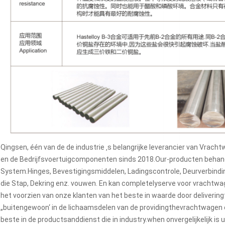
Qingsen, één van de de industrie ‚s belangrijke leverancier van Vr
en de Bedrijfsvoertuigcomponenten sinds 2018.Our-producten behand
System.Hinges, Bevestigingsmiddelen, Ladingscontrole, Deurverbinding
die Stap, Dekring enz. vouwen. En kan completelyserve voor vrachtwa
het voorzien van onze klanten van het beste in waarde door deliverin
„buitengewoon‘ in de lichaamsdelen van de providingthevrachtwagen
beste in de productsanddienst die in industry.when onvergelijkelijk is