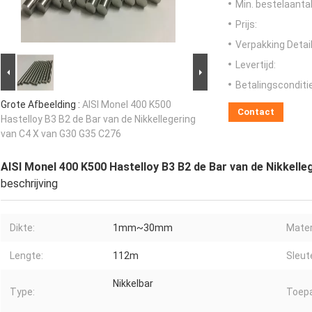
Min. bestelaantal
Prijs:
Verpakking Detail
Levertijd:
Betalingsconditi
Grote Afbeelding :
AISI Monel 400 K500
Contact
Hastelloy B3 B2 de Bar van de Nikkellegering
van C4 X van G30 G35 C276
AISI Monel 400 K500 Hastelloy B3 B2 de Bar van de Nikkell
beschrijving
Dikte:
1mm~30mm
Mater
Lengte:
112m
Sleut
Nikkelbar
Type:
Toepa