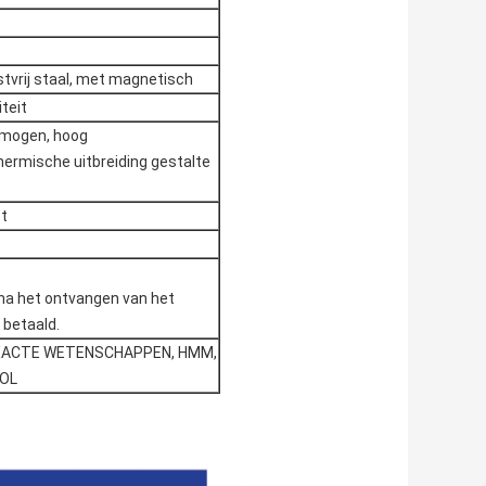
stvrij staal, met magnetisch
teit
rmogen, hoog
ermische uitbreiding gestalte
ct
na het ontvangen van het
betaald.
EXACTE WETENSCHAPPEN, HMM,
MOL