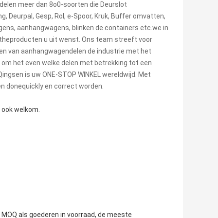
elen meer dan 8o0-soorten die Deurslot
, Deurpal, Gesp, Rol, e-Spoor, Kruk, Buffer omvatten,
gens, aanhangwagens, blinken de containers etc.we in
gtheproducten u uit wenst. Ons team streeft voor
 en van aanhangwagendelen de industrie met het
 u om het even welke delen met betrekking tot een
 Qingsen is uw ONE-STOP WINKEL wereldwijd. Met
en donequickly en correct worden.
e ook welkom.
n MOQ als goederen in voorraad, de meeste 