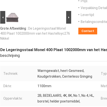
Prijs:
Verpakking Detail
Levertijd:
Betalingsconditi
Grote Afbeelding :
De Legeringsstaal Monel
Contact
400 Plaat 1002000mm van het Hastelloyc276
Nikkel
De Legeringsstaal Monel 400 Plaat 1002000mm van het Has
beschrijving
Warmgewalst, heet-Gesmeed,
Techniek:
Typ
Koudgetrokken, Centerless Gringing
Dikte:
1100mm
Mate
2B, BEDELAARS, 4K, 8K, No.1, No.4, HL,
Oppervlakte:
Bre
borstel, helder poetsmiddel,