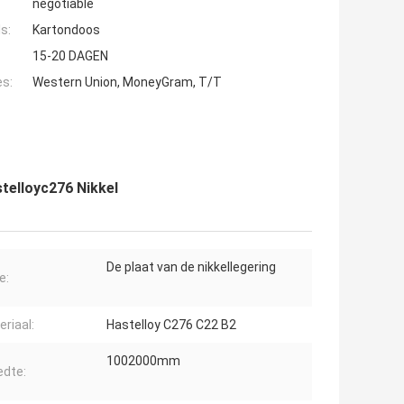
negotiable
s:
Kartondoos
15-20 DAGEN
es:
Western Union, MoneyGram, T/T
telloyc276 Nikkel
De plaat van de nikkellegering
e:
riaal:
Hastelloy C276 C22 B2
1002000mm
edte: