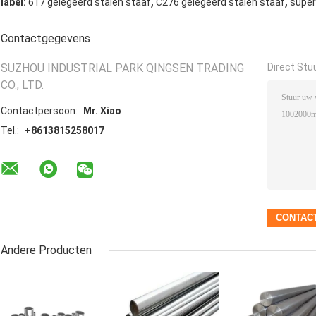
,
,
label:
617 gelegeerd stalen staaf
C276 gelegeerd stalen staaf
super
Contactgegevens
SUZHOU INDUSTRIAL PARK QINGSEN TRADING
Direct Stu
CO., LTD.
Contactpersoon:
Mr. Xiao
Tel.:
+8613815258017
Andere Producten