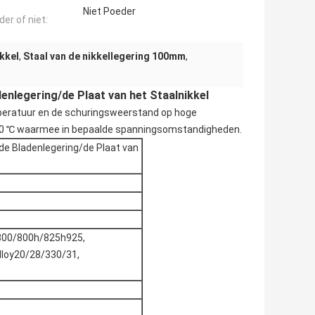
Niet Poeder
er of niet:
kkel
,
Staal van de nikkellegering 100mm
,
denlegering/de Plaat van het Staalnikkel
mperatuur en de schuringsweerstand op hoge
600 ℃ waarmee in bepaalde spanningsomstandigheden.
 de Bladenlegering/de Plaat van
y800/800h/825h925,
lloy20/28/330/31,