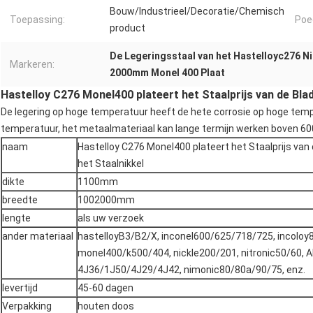
Bouw/Industrieel/Decoratie/Chemisch
Toepassing:
Poed
product
De Legeringsstaal van het Hastelloyc276 Ni
Markeren:
2000mm Monel 400 Plaat
Hastelloy C276 Monel400 plateert het Staalprijs van de Bla
De legering op hoge temperatuur heeft de hete corrosie op hoge te
temperatuur, het metaalmateriaal kan lange termijn werken boven 
naam
Hastelloy C276 Monel400 plateert het Staalprijs van
het Staalnikkel
dikte
1100mm
breedte
1002000mm
lengte
als uw verzoek
ander materiaal
hastelloyB3/B2/X, inconel600/625/718/725, incolo
monel400/k500/404, nickle200/201, nitronic50/60, A
4J36/1J50/4J29/4J42, nimonic80/80a/90/75, enz.
levertijd
45-60 dagen
Verpakking
houten doos