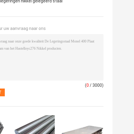
legeringen nikkel gelegeerd staal
ur uw aanvraag naar ons
(
0
/ 3000)