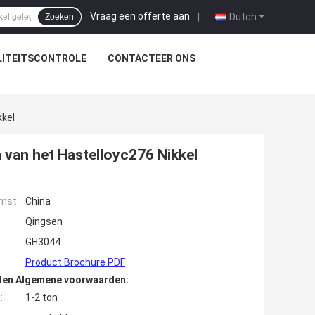
Vraag een offerte aan
|
Dutch
Zoeken
ITEITSCONTROLE
CONTACTEER ONS
kkel
van het Hastelloyc276 Nikkel
mst:
China
Qingsen
GH3044
Product Brochure PDF
den Algemene voorwaarden:
:
1-2 ton