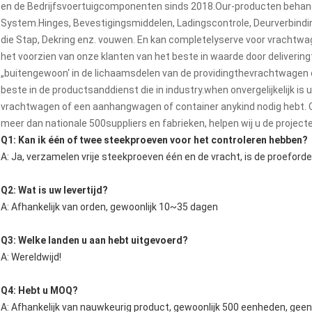
en de Bedrijfsvoertuigcomponenten sinds 2018.Our-producten behand
System.Hinges, Bevestigingsmiddelen, Ladingscontrole, Deurverbinding
die Stap, Dekring enz. vouwen. En kan completelyserve voor vrachtwa
het voorzien van onze klanten van het beste in waarde door deliverin
„buitengewoon‘ in de lichaamsdelen van de providingthevrachtwagen
beste in de productsanddienst die in industry.when onvergelijkelijk is
vrachtwagen of een aanhangwagen of container anykind nodig hebt.
meer dan nationale 500suppliers en fabrieken, helpen wij u de project
Q1: Kan ik één of twee steekproeven voor het controleren hebben?
A: Ja, verzamelen vrije steekproeven één en de vracht, is de proeford
Q2: Wat is uw levertijd?
A: Afhankelijk van orden, gewoonlijk 10~35 dagen
Q3: Welke landen u aan hebt uitgevoerd?
A: Wereldwijd!
Q4: Hebt u MOQ?
A: Afhankelijk van nauwkeurig product, gewoonlijk 500 eenheden, gee