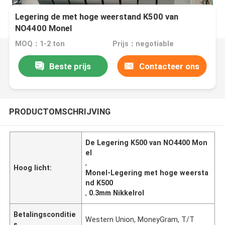
Legering de met hoge weerstand K500 van
NO4400 Monel
MOQ：1-2 ton
Prijs：negotiable
Beste prijs
Contacteer ons
PRODUCTOMSCHRIJVING
De Legering K500 van NO4400 Mon
el
,
Hoog licht:
Monel-Legering met hoge weersta
nd K500
,
0.3mm Nikkelrol
Betalingsconditie
Western Union, MoneyGram, T/T
s