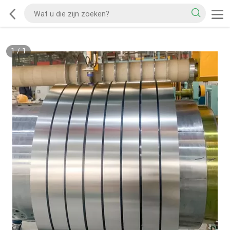
1
/
1