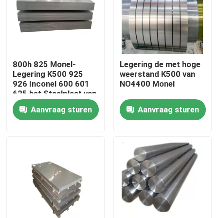
Fabrieksreis
Kwaliteitscontrole
800h 825 Monel-
Legering de met hoge
Legering K500 925
weerstand K500 van
926 Inconel 600 601
NO4400 Monel
Contacteer ons
625 het Staalplaat van
de 718 Nikkellegering
Aanvraag sturen
Aanvraag sturen
Inconel 600 Materiaal
Inconel 625 Materiaal
Incoloy 800-materiaal
Inconel 718 Materiaal