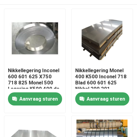
Nikkellegering Inconel
Nikkellegering Monel
600 601 625 X750
400 K500 Inconel 718
718 825 Monel 500
Blad 600 601 625
Legering K500 400 de
Nikkel 200 201
Ronde Bar Rod Tube
Huis
Aanvraag sturen
Aanvraag sturen
Pipe van C276 C22
Producten
Ongeveer ons