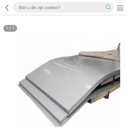
1
/
1