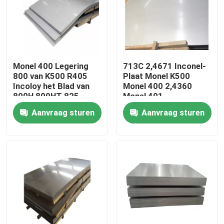
Fabrieksreis
Kwaliteitscontrole
Monel 400 Legering
713C 2,4671 Inconel-
800 van K500 R405
Plaat Monel K500
Incoloy het Blad van
Monel 400 2,4360
Contacteer ons
800H 800HT 825
Monel 401
Aanvraag sturen
Aanvraag sturen
Inconel 600 Materiaal
Inconel 625 Materiaal
Incoloy 800-materiaal
Inconel 718 Materiaal