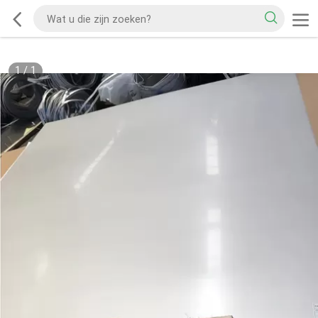
1
/
1