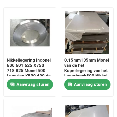
Nikkellegering Inconel
0.15mm135mm Monel
600 601 625 X750
van de het
718 825 Monel 500
Koperlegering van het
Legering K500 400 de
Legeringsk500 Nikkel
Ronde Bar Rod Tube
het Blad en de Plaat
Huis
Aanvraag sturen
Aanvraag sturen
Pipe van C276 C22
Producten
Ongeveer ons