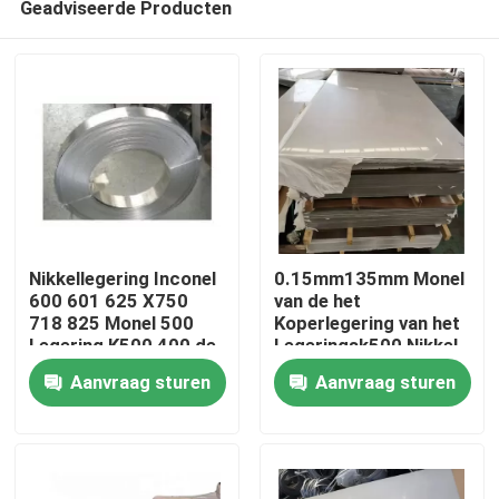
Geadviseerde Producten
Nikkellegering Inconel
0.15mm135mm Monel
600 601 625 X750
van de het
718 825 Monel 500
Koperlegering van het
Legering K500 400 de
Legeringsk500 Nikkel
Huis
Ronde Bar Rod Tube
het Blad en de Plaat
Aanvraag sturen
Aanvraag sturen
Pipe van C276 C22
Producten
Ongeveer ons