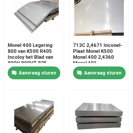
Fabrieksreis
Kwaliteitscontrole
Monel 400 Legering
713C 2,4671 Inconel-
800 van K500 R405
Plaat Monel K500
Contacteer ons
Incoloy het Blad van
Monel 400 2,4360
800H 800HT 825
Monel 401
Aanvraag sturen
Aanvraag sturen
Inconel 600 Materiaal
Inconel 625 Materiaal
Incoloy 800-materiaal
Inconel 718 Materiaal