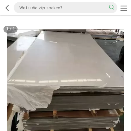
1
/
1